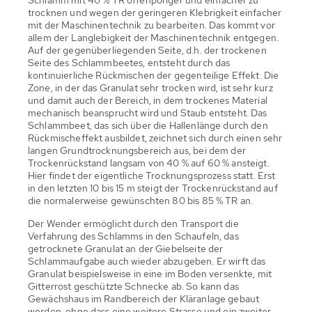
trocknen und wegen der geringeren Klebrigkeit einfacher
mit der Maschinentechnik zu bearbeiten. Das kommt vor
allem der Langlebigkeit der Maschinentechnik entgegen.
Auf der gegenüberliegenden Seite, d.h. der trockenen
Seite des Schlammbeetes, entsteht durch das
kontinuierliche Rückmischen der gegenteilige Effekt. Die
Zone, in der das Granulat sehr trocken wird, ist sehr kurz
und damit auch der Bereich, in dem trockenes Material
mechanisch beansprucht wird und Staub entsteht. Das
Schlammbeet, das sich über die Hallenlänge durch den
Rückmischeffekt ausbildet, zeichnet sich durch einen sehr
langen Grundtrocknungsbereich aus, bei dem der
Trockenrückstand langsam von 40 % auf 60 % ansteigt.
Hier findet der eigentliche Trocknungsprozess statt. Erst
in den letzten 10 bis 15 m steigt der Trockenrückstand auf
die normalerweise gewünschten 80 bis 85 % TR an.
Der Wender ermöglicht durch den Transport die
Verfahrung des Schlamms in den Schaufeln, das
getrocknete Granulat an der Giebelseite der
Schlammaufgabe auch wieder abzugeben. Er wirft das
Granulat beispielsweise in eine im Boden versenkte, mit
Gitterrost geschützte Schnecke ab. So kann das
Gewächshaus im Randbereich der Kläranlage gebaut
werden, ohne dass eine weitere Strasse und ein zweiter