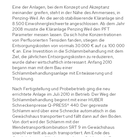
Eine der Anlagen, bei dem Konzept und Akzeptanz
ineinander greifen, steht in der Nähe des Ammersees, in
Penzing-Weil. An die aerob stabilisierende Kläranlage sind
8.500 Einwohnergleichwerte angeschlossen. Ab dem Jahr
2008 musste die Kläranlage Penzing Weil den PFT
Parameter messen lassen. Da sich hohe Konzentrationen
von Perfluorierten Tensiden fanden, stiegen die
Entsorgungskosten von vormals 30.000 € auf ca. 100.000
€ an. Eine Investition in die Schlammbehandlung mit dem
Ziel, die jährlichen Entsorgungskosten zu reduzieren,
wurde daher wirtschaftlich interessant. Anfang 2010
begann man mit dem Bau einer
Schlammbehandlungsanlage mit Entwässerung und
Trocknung.
Nach Fertigstellung und Probebetrieb ging die neu
errichtete Anlage im Juli 2010 in Betrieb. Der Weg der
Schlammbehandlung beginnt mit einer HUBER
Schneckenpresse Q-PRESS® 440. Der gepresste
Schlamm wird über eine Schnecke automatisch in das
Gewächshaus transportiert und fällt dann auf den Boden.
Von dort wird der Schlamm mit der
Wendetransportkombination SRT 9 im Gewächshaus
sowohl verteilt als auch transportiert. Am Ende des