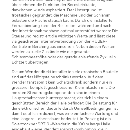
übernehmen die Funktion der Bordsteinkante,
dazwischen wurde asphaltiert. Der Untergrund ist
frostsicher gegründet, die Maschine und der Schlamm
belasten die Fläche statisch kaum. Durch die installierte
Fernanbindung kann der Be-treiber während und nach
der Inbetriebnahmephase optimal unterstützt werden: Die
Steuerung registriert die wichtigen Werte und lässt diese
via gesicherter Internetverbindung von der HUBER-
Zentrale in Berching aus einsehen. Neben diesen Werten
werden aktuelle Zustände wie die gesamte
Schlammbeethöhe oder der gerade ablaufende Zyklus in
Echtzeit übertragen.
Die am Wender direkt installierten elektronischen Bauteile
sind auf das Nötigste beschränkt worden. Auf dem
Wender fährt somit kein Schaltschrank sondern nur ein
grösserer komplett geschlossener Klemmkasten mit. Die
meisten Steuerungskomponenten sind in einem
Hauptschaltschrank untergebracht, der sich in einem
geschützten Bereich der Halle befindet. Die Belastung für
die elektronischen Bauteile durch Umweltbedingungen ist
damit deutlich reduziert, was eine einfachere Wartung und
eine längere Lebensdauer bedeutet. In Penzing ist ein
Solartrockner SRT 9 -Wender in die 100 m lange Halle
eingebaut – eine Wendetransportkombination, die in