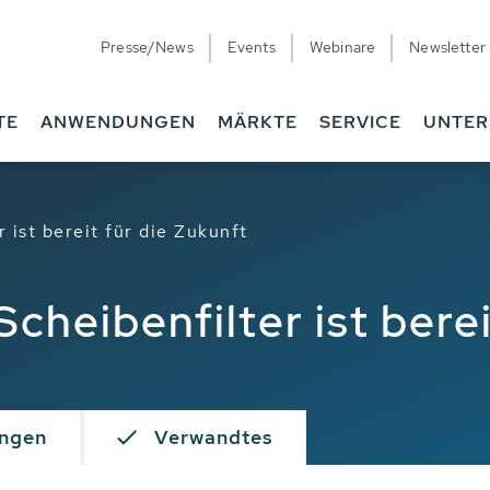
Presse/News
Events
Webinare
Newsletter
TE
ANWENDUNGEN
MÄRKTE
SERVICE
UNTE
ist bereit für die Zukunft
heibenfilter ist berei
ngen
Verwandtes