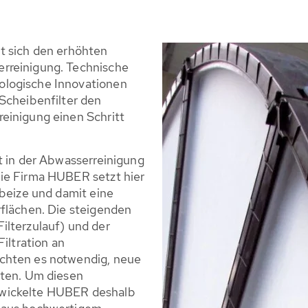
t sich den erhöhten
rreinigung. Technische
ologische Innovationen
Scheibenfilter den
einigung einen Schritt
t in der Abwasserreinigung
ie Firma HUBER setzt hier
dbeize und damit eine
rflächen. Die steigenden
ilterzulauf) und der
iltration an
chten es notwendig, neue
iten. Um diesen
wickelte HUBER deshalb