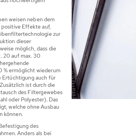
t aus hochwertigem
iben weisen neben dem
positive Effekte auf,
benfiltertechnologie zur
uktion dieser
weise möglich, dass die
. 20 auf max. 30
inhergehende
0 % ermöglicht wiederum
e Ertüchtigung auch für
usätzlich ist durch die
stausch des Filtergewebes
ahl oder Polyester). Das
tigt, welche ohne Ausbau
n können.
Befestigung des
men. Anders als bei