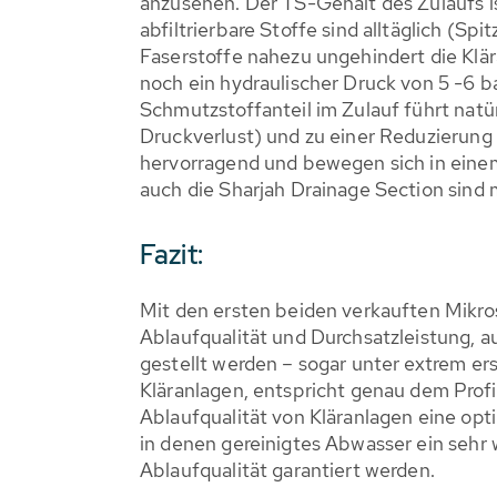
anzusehen. Der TS-Gehalt des Zulaufs i
abfiltrierbare Stoffe sind alltäglich (S
Faserstoffe nahezu ungehindert die Klä
noch ein hydraulischer Druck von 5 -6 b
Schmutzstoffanteil im Zulauf führt na
Druckverlust) und zu einer Reduzierung
hervorragend und bewegen sich in einem 
auch die Sharjah Drainage Section sind
Fazit:
Mit den ersten beiden verkauften Mikro
Ablaufqualität und Durchsatzleistung, a
gestellt werden – sogar unter extrem e
Kläranlagen, entspricht genau dem Profi
Ablaufqualität von Kläranlagen eine op
in denen gereinigtes Abwasser ein sehr 
Ablaufqualität garantiert werden.