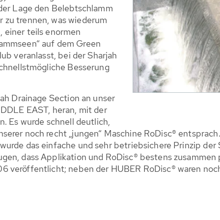
n der Lage den Belebtschlamm
r zu trennen, was wiederum
 einer teils enormen
hlammseen“ auf dem Green
ub veranlasst, bei der Sharjah
schnellstmögliche Besserung
jah Drainage Section an unser
DLE EAST, heran, mit der
. Es wurde schnell deutlich,
serer noch recht „jungen“ Maschine RoDisc® entsprach
urde das einfache und sehr betriebsichere Prinzip der 
ugen, dass Applikation und RoDisc® bestens zusammen 
6 veröffentlicht; neben der HUBER RoDisc® waren noch 