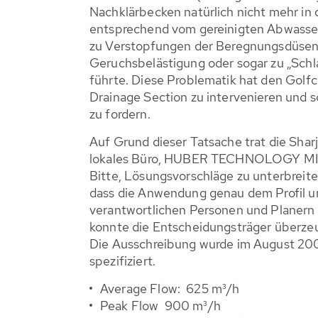
Nachklärbecken natürlich nicht mehr i
entsprechend vom gereinigten Abwasse
zu Verstopfungen der Beregnungsdüsen,
Geruchsbelästigung oder sogar zu „Sc
führte. Diese Problematik hat den Golfcl
Drainage Section zu intervenieren und 
zu fordern.
Auf Grund dieser Tatsache trat die Shar
lokales Büro, HUBER TECHNOLOGY MID
Bitte, Lösungsvorschläge zu unterbreiten
dass die Anwendung genau dem Profil un
verantwortlichen Personen und Planern w
konnte die Entscheidungsträger überze
Die Ausschreibung wurde im August 200
spezifiziert.
Average Flow: 625 m³/h
Peak Flow 900 m³/h