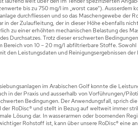
st laufend weit über den im Tender spezifizierten Ang
pitzenwerte bis zu 750 mg/l im „worst case“). Ausserdem k
ranlage durchfliessen und so das Maschengewebe der Ro
ar in der Zulaufleitung, der in dieser Höhe ebenfalls ni
türlich zu einer erhöhten mechanischen Belastung des 
 des Durchsatzes. Trotz dieser erschwerten Bedingungen
Bereich von 10 – 20 mg/l abfiltrierbare Stoffe. Sowohl 
 mit den Leistungsdaten und Reinigungsergebnissen der 
siebungsanlagen im Arabischen Golf konnte die Leistung
uch in der Praxis und ausserhalb von Vorführungen/Pilo
rschwerten Bedingungen. Der Anwendungsfall, sprich die
l der RoDisc® und stellt in Bezug auf weltweit immer st
timale Lösung dar. In wasserarmen oder boomenden Regi
wichtiger Rohstoff ist, kann über unsere RoDisc® eine a