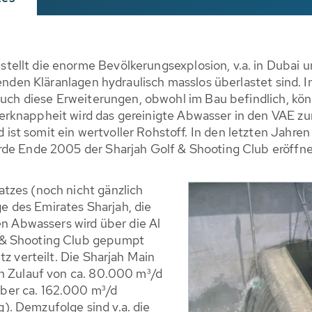
ellt die enorme Bevölkerungsexplosion, v.a. in Dubai u
henden Kläranlagen hydraulisch masslos überlastet sind. 
h auch diese Erweiterungen, obwohl im Bau befindlich, 
rknappheit wird das gereinigte Abwasser in den VAE z
st somit ein wertvoller Rohstoff. In den letzten Jahre
rde Ende 2005 der Sharjah Golf & Shooting Club eröffne
tzes (noch nicht gänzlich
age des Emirates Sharjah, die
en Abwassers wird über die Al
 & Shooting Club gepumpt
z verteilt. Die Sharjah Main
en Zulauf von ca. 80.000 m³/d
ber ca. 162.000 m³/d
. Demzufolge sind v.a. die