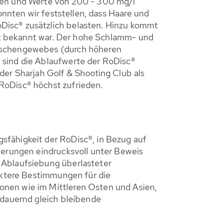
aben und Werte von 200 - 300 mg/l
onnten wir feststellen, dass Haare und
Disc® zusätzlich belasten. Hinzu kommt
cht bekannt war. Der hohe Schlamm- und
Maschengewebes (durch höheren
 sind die Ablaufwerte der RoDisc®
der Sharjah Golf & Shooting Club als
RoDisc® höchst zufrieden.
sfähigkeit der RoDisc®, in Bezug auf
tierungen eindrucksvoll unter Beweis
 Ablaufsiebung überlasteter
riktere Bestimmungen für die
onen wie im Mittleren Osten und Asien,
ndauernd gleich bleibende