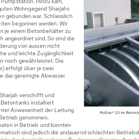
r Pumpstation. Hinzu kam,
r guten Wohngegend Sharjahs
n gebunden war. Schliesslich
eiten begonnen werden. Wir
in je einem Betonbehälter zu
sch angeordnet sind. So sind die
derung von aussen nicht
che und leichte Zugänglichkeit
r noch gewährleistet. Die
 erfolgt über je zwei
 das gereinigte Abwasser
harjah verschifft und
Betontanks installiert
unter Anwesenheit der Leitung
RoDisc® 20 im Betonbe
in Betrieb genommen.
onaten in Betrieb und konnten
lematisch sind jedoch die andauernd schlechten Betrieb