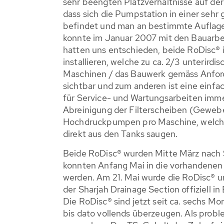
sehr beengten Platzverhältnisse auf de
dass sich die Pumpstation in einer seh
befindet und man an bestimmte Auflage
konnte im Januar 2007 mit den Bauarb
hatten uns entschieden, beide RoDisc® 
installieren, welche zu ca. 2/3 unterirdi
Maschinen / das Bauwerk gemäss Anfor
sichtbar und zum anderen ist eine einfa
für Service- und Wartungsarbeiten imme
Abreinigung der Filterscheiben (Gewebe)
Hochdruckpumpen pro Maschine, welche
direkt aus den Tanks saugen.
Beide RoDisc® wurden Mitte März nach S
konnten Anfang Mai in die vorhandenen 
werden. Am 21. Mai wurde die RoDisc® 
der Sharjah Drainage Section offiziell 
Die RoDisc® sind jetzt seit ca. sechs M
bis dato vollends überzeugen. Als prob