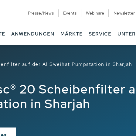
Presse/News
Events
Webinare
Newsletter
TE
ANWENDUNGEN
MÄRKTE
SERVICE
UNTE
nfilter auf der Al Sweihat Pumpstation in Sharjah
c® 20 Scheibenfilter a
tion in Sharjah
tes