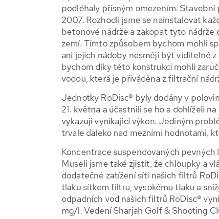
podléhaly přísným omezením. Stavební 
2007. Rozhodli jsme se nainstalovat ka
betonové nádrže a zakopat tyto nádrže d
zemí. Tímto způsobem bychom mohli splni
ani jejich nádoby nesmějí být viditelné z
bychom díky této konstrukci mohli zaruči
vodou, která je přiváděna z filtrační ná
Jednotky RoDisc® byly dodány v polovin
21. května a účastnili se ho a dohlíželi 
vykazují vynikající výkon. Jediným prob
trvale daleko nad mezními hodnotami, kt
Koncentrace suspendovaných pevných lá
Museli jsme také zjistit, že chloupky a 
dodatečné zatížení sítí našich filtrů R
tlaku sítkem filtru, vysokému tlaku a sn
odpadních vod našich filtrů RoDisc® vyn
mg/l. Vedení Sharjah Golf & Shooting Cl