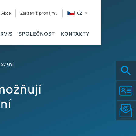
Akce
Zařízení k pronájmu
CZ
RVIS
SPOLEČNOST
KONTAKTY
žování
možňují
ní