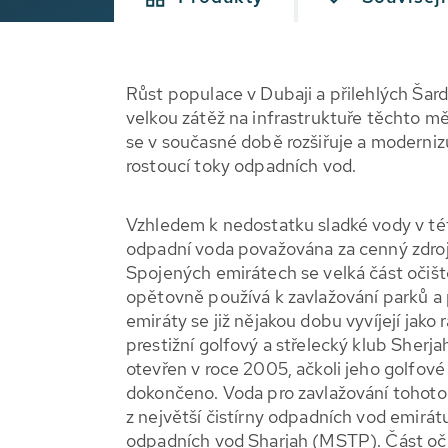
Růst populace v Dubaji a přilehlých Šard
velkou zátěž na infrastruktuře těchto mě
se v současné době rozšiřuje a modernizu
rostoucí toky odpadních vod.
Vzhledem k nedostatku sladké vody v tét
odpadní voda považována za cenný zdroj
Spojených emirátech se velká část očiš
opětovně používá k zavlažování parků a
emiráty se již nějakou dobu vyvíjejí jako r
prestižní golfový a střelecký klub Sherj
otevřen v roce 2005, ačkoli jeho golfové 
dokončeno. Voda pro zavlažování tohoto
z největší čistírny odpadních vod emirátu
odpadních vod Sharjah (MSTP). Část oč