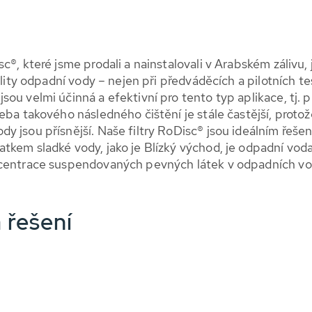
c®, které jsme prodali a nainstalovali v Arabském zálivu,
ality odpadní vody – nejen při předváděcích a pilotních te
ou velmi účinná a efektivní pro tento typ aplikace, tj. p
ba takového následného čištění je stále častější, protože
y jsou přísnější. Naše filtry RoDisc® jsou ideálním řeše
tkem sladké vody, jako je Blízký východ, je odpadní vo
ncentrace suspendovaných pevných látek v odpadních vo
 řešení