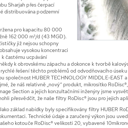
ubu Sharjah přes čerpací
oté distribuována podzemní
ržena pro kapacitu 80 000
ližně 162 000 m³/d (43 MGD).
čističky již nejsou schopny
 obsahuje vysokou koncentraci
 k častému ucpávání
 někdy k obrovskému zápachu a dokonce k tvorbě kalových 
 rychlé řešení těchto problémů od odvodňovacího úseku
ceřinou společnost HUBER TECHNOLOGY MIDDLE-EAST a p
jmé, že náš relativně „nový“ produkt, mikrosítko RoDisc
age Section a jejich konzultačními inženýry jsme vysvětl
li přesvědčit, že naše filtry RoDisc® jsou pro jejich apli
ako základ nabídky byly specifikovány filtry HUBER RoDi
 dokumentaci. Technické údaje a zaručený výkon jsou uved
našeho kotouče RoDisc® velikosti 20, vybavené 10mikronov