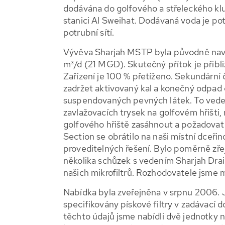
dodávána do golfového a střeleckého kl
stanici Al Sweihat. Dodávaná voda je p
potrubní sítí.
Vývěva Sharjah MSTP byla původně nav
m³/d (21 MGD). Skutečný přítok je přib
Zařízení je 100 % přetíženo. Sekundární 
zadržet aktivovaný kal a konečný odpad
suspendovaných pevných látek. To vede
zavlažovacích trysek na golfovém hřišti,
golfového hřiště zasáhnout a požadovat
Section se obrátilo na naši místní d
proveditelných řešení. Bylo poměrně zře
několika schůzek s vedením Sharjah Drain
našich mikrofiltrů. Rozhodovatele jsme moh
Nabídka byla zveřejněna v srpnu 2006. J
specifikovány pískové filtry v zadávací
těchto údajů jsme nabídli dvě jednotky 