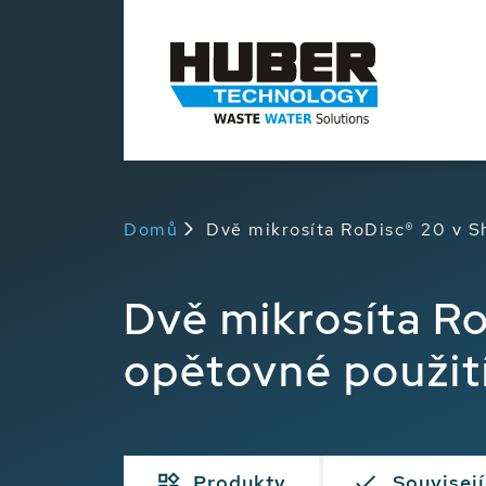
Domů
Dvě mikrosíta RoDisc® 20 v S
Dvě mikrosíta R
opětovné použit
Produkty
Souvisejí