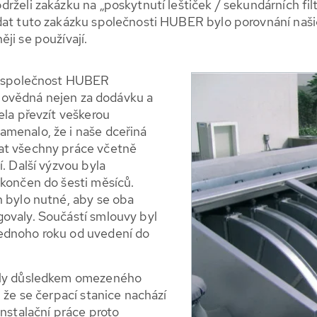
rželi zakázku na „poskytnutí leštiček / sekundárních filt
at tuto zakázku společnosti HUBER bylo porovnání našich
ji se používají.
že společnost HUBER
ědná nejen za dodávku a
ela převzít veškerou
amenalo, že i naše dceřiná
at všechny práce včetně
. Další výzvou byla
okončen do šesti měsíců.
n bylo nutné, aby se oba
ovaly. Součástí smlouvy byl
ednoho roku od uvedení do
byly důsledkem omezeného
, že se čerpací stanice nachází
instalační práce proto