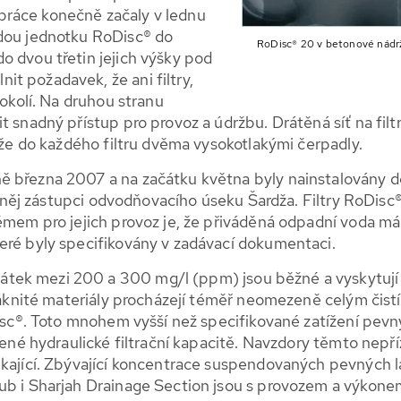
práce konečně začaly v lednu
ždou jednotku RoDisc® do
RoDisc® 20 v betonové nádrži
o dvou třetin jejich výšky pod
t požadavek, že ani filtry,
 okolí. Na druhou stranu
t snadný přístup pro provoz a údržbu. Drátěná síť na filt
drže do každého filtru dvěma vysokotlakými čerpadly.
ě března 2007 a na začátku května byly nainstalovány d
na něj zástupci odvodňovacího úseku Šardža. Filtry RoDisc
lémem pro jejich provoz je, že přiváděná odpadní voda má
eré byly specifikovány v zadávací dokumentaci.
tek mezi 200 a 300 mg/l (ppm) jsou běžné a vyskytují 
vláknité materiály procházejí téměř neomezeně celým čist
oDisc®. Toto mnohem vyšší než specifikované zatížení pev
ížené hydraulické filtrační kapacitě. Navzdory těmto nep
ikající. Zbývající koncentrace suspendovaných pevných lá
ub i Sharjah Drainage Section jsou s provozem a výkonem 