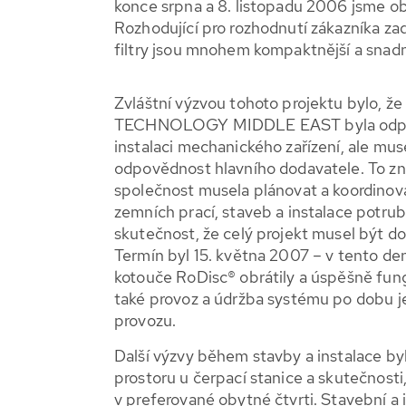
konce srpna a 8. listopadu 2006 jsme obd
Rozhodující pro rozhodnutí zákazníka zad
filtry jsou mnohem kompaktnější a snadně
Zvláštní výzvou tohoto projektu bylo, 
TECHNOLOGY MIDDLE EAST byla odpov
instalaci mechanického zařízení, ale mus
odpovědnost hlavního dodavatele. To zn
společnost musela plánovat a koordinov
zemních prací, staveb a instalace potrubí
skutečnost, že celý projekt musel být d
Termín byl 15. května 2007 – v tento de
kotouče RoDisc® obrátily a úspěšně fung
také provoz a údržba systému po dobu j
provozu.
Další výzvy během stavby a instalace 
prostoru u čerpací stanice a skutečnosti
v preferované obytné čtvrti. Stavební a 