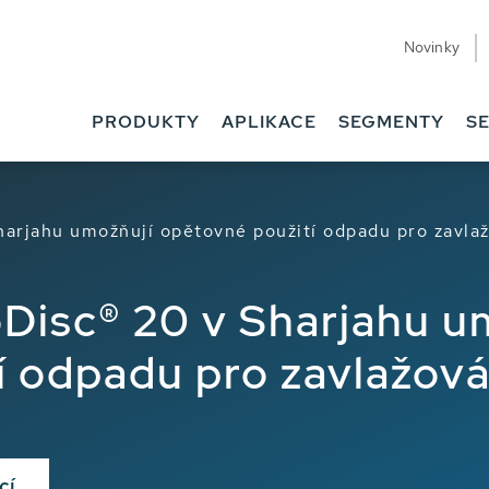
Novinky
PRODUKTY
APLIKACE
SEGMENTY
SE
harjahu umožňují opětovné použití odpadu pro zavla
oDisc® 20 v Sharjahu u
í odpadu pro zavlažová
cí