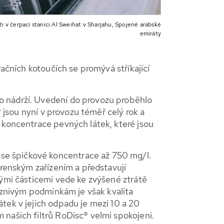
 v čerpací stanici Al Sweihat v Sharjahu, Spojené arabské
emiráty
račních kotoučích se promývá stříkající
o nádrží. Uvedení do provozu proběhlo
® jsou nyní v provozu téměř celý rok a
 koncentrace pevných látek, které jsou
se špičkové koncentrace až 750 mg/l.
írenským zařízením a představují
nými částicemi vede ke zvýšené ztrátě
říznivým podmínkám je však kvalita
tek v jejich odpadu je mezi 10 a 20
našich filtrů RoDisc® velmi spokojeni.