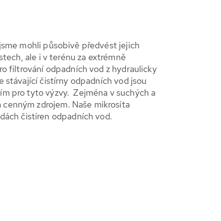
 jsme mohli působivě předvést jejich
stech, ale i v terénu za extrémně
ro filtrování odpadních vod z hydraulicky
 stávající čistírny odpadních vod jsou
ním pro tyto výzvy. Zejména v suchých a
da cenným zdrojem. Naše mikrosíta
dách čistíren odpadních vod.