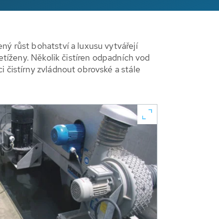
ný růst bohatství a luxusu vytvářejí
řetíženy. Několik čistíren odpadních vod
 čistírny zvládnout obrovské a stále