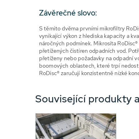
Závěrečné slovo:
S těmito dvěma prvními mikrofiltry RoDis
vynikající výkon z hlediska kapacity a kv
náročných podmínek. Mikrosíta RoDisc® js
přetížených čistíren odpadních vod. Potře
přetíženy nebo požadavky na odpadní vod
boomových oblastech, které trpí nedosta
RoDisc® zaručují konzistentně nízké ko
Související produkty a