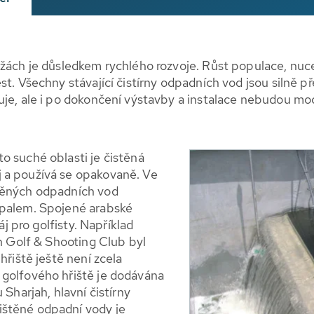
žách je důsledkem rychlého rozvoje. Růst populace, nuce
st. Všechny stávající čistírny odpadních vod jsou silně p
je, ale i po dokončení výstavby a instalace nebudou moci
o suché oblasti je čistěná
 a používá se opakovaně. Ve
těných odpadních vod
 palem. Spojené arabské
áj pro golfisty. Například
ah Golf & Shooting Club byl
hřiště ještě není zcela
 golfového hřiště je dodávána
 Sharjah, hlavní čistírny
ištěné odpadní vody je