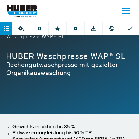
Home
Produkte
Waschpressen
HUBER
Waschpresse WAP® SL
HUBER Waschpresse WAP® SL
Rechengutwaschpresse mit gezielter
Organikauswaschung
Gewichtsreduktion bis 85 %
Entwässerungsleistung bis 50 % TR
Sehr hoher Auswaschgrad (< 20 mg BSB5 / g TR)