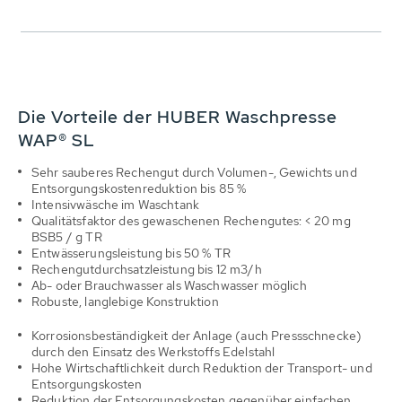
Die Vorteile der HUBER Waschpresse
WAP® SL
Sehr sauberes Rechengut durch Volumen-, Gewichts und
Entsorgungskostenreduktion bis 85 %
Intensivwäsche im Waschtank
Qualitätsfaktor des gewaschenen Rechengutes: < 20 mg
BSB5 / g TR
Entwässerungsleistung bis 50 % TR
Rechengutdurchsatzleistung bis 12 m3/h
Ab- oder Brauchwasser als Waschwasser möglich
Robuste, langlebige Konstruktion
Korrosionsbeständigkeit der Anlage (auch Pressschnecke)
durch den Einsatz des Werkstoffs Edelstahl
Hohe Wirtschaftlichkeit durch Reduktion der Transport- und
Entsorgungskosten
Reduktion der Entsorgungskosten gegenüber einfachen