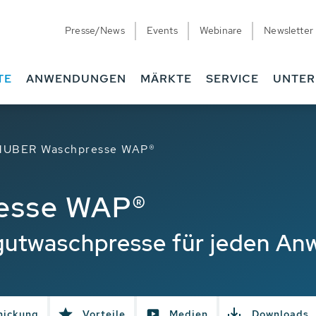
Presse/News
Events
Webinare
Newsletter
TE
ANWENDUNGEN
MÄRKTE
SERVICE
UNTE
HUBER Waschpresse WAP®
esse WAP®
gutwaschpresse für jeden An
hickung
Vorteile
Medien
Downloads