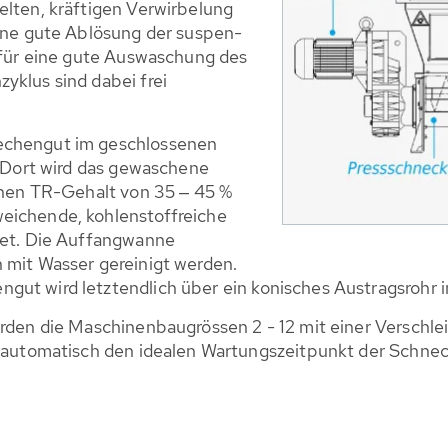
lten, kräftigen Verwirbelung
eine gute Ablösung der suspen­
 für eine gute Auswaschung des
klus sind dabei frei
echengut im geschlossenen
. Dort wird das gewaschene
inen TR-Gehalt von 35 ‒ 45 %
eichende, kohlenstoffreiche
tet. Die Auffangwanne
 mit Wasser gereinigt werden.
t wird letztendlich über ein konisches Austragsrohr i
rden die Maschinenbaugrössen 2 - 12 mit einer Verschle
t automatisch den idealen Wartungszeitpunkt der Schnec