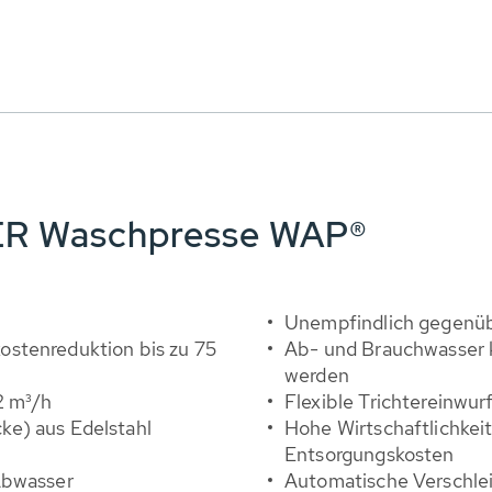
BER Waschpresse WAP®
Unempfindlich gegenüb
stenreduktion bis zu 75
Ab- und Brauchwasser 
werden
2 m³/h
Flexible Trichtereinwur
ke) aus Edelstahl
Hohe Wirtschaftlichkei
Entsorgungskosten
Abwasser
Automatische Verschle