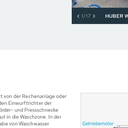
HUBER W
1/17
kt von der Rechenanlage oder
den Einwurftrichter der
örder- und Pressschnecke
t in die Waschzone. In der
gabe von Waschwasser