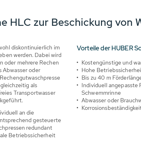
 HLC zur Beschickung von 
l diskontinuierlich im
Vorteile der HUBER 
ieben werden. Dabei wird
en oder mehrere Rechen
Kostengünstige und w
s Abwasser oder
Hohe Betriebssicherhei
e Rechengutwaschpresse
Bis zu 40 m Förderläng
leichzeitig als
Individuell angepasste 
reies Transportwasser
Schwemmrinne
kgeführt.
Abwasser oder Brauchwa
Korrosionsbeständigkei
iduell an die
entsprechend gesteuerte
schpressen redundant
le Betriebssicherheit