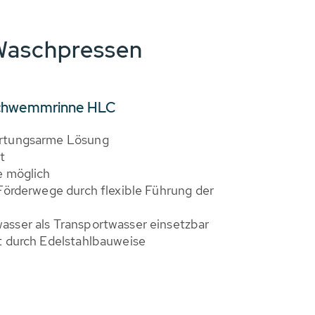
Waschpressen
Schwemmrinne HLC
artungsarme Lösung
t
e möglich
Förderwege durch flexible Führung der
sser als Transportwasser einsetzbar
t durch Edelstahlbauweise