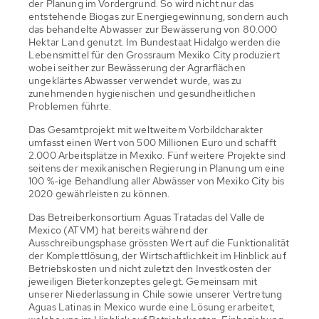
der Planung im Vordergrund. So wird nicht nur das
entstehende Biogas zur Energiegewinnung, sondern auch
das behandelte Abwasser zur Bewässerung von 80.000
Hektar Land genutzt. Im Bundestaat Hidalgo werden die
Lebensmittel für den Grossraum Mexiko City produziert
wobei seither zur Bewässerung der Agrarflächen
ungeklärtes Abwasser verwendet wurde, was zu
zunehmenden hygienischen und gesundheitlichen
Problemen führte.
Das Gesamtprojekt mit weltweitem Vorbildcharakter
umfasst einen Wert von 500 Millionen Euro und schafft
2.000 Arbeitsplätze in Mexiko. Fünf weitere Projekte sind
seitens der mexikanischen Regierung in Planung um eine
100 %-ige Behandlung aller Abwässer von Mexiko City bis
2020 gewährleisten zu können.
Das Betreiberkonsortium Aguas Tratadas del Valle de
Mexico (ATVM) hat bereits während der
Ausschreibungsphase grössten Wert auf die Funktionalität
der Komplettlösung, der Wirtschaftlichkeit im Hinblick auf
Betriebskosten und nicht zuletzt den Investkosten der
jeweiligen Bieterkonzeptes gelegt. Gemeinsam mit
unserer Niederlassung in Chile sowie unserer Vertretung
Aguas Latinas in Mexico wurde eine Lösung erarbeitet,