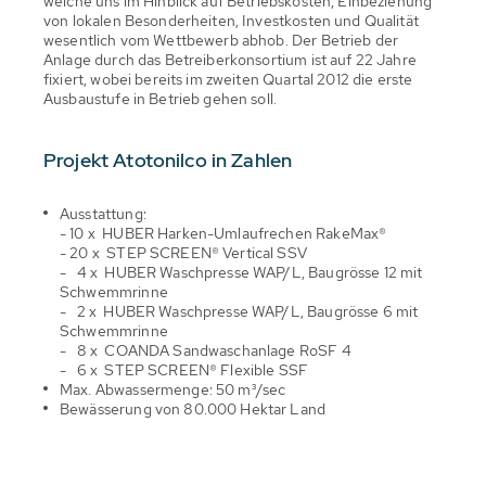
welche uns im Hinblick auf Betriebskosten, Einbeziehung
von lokalen Besonderheiten, Investkosten und Qualität
wesentlich vom Wettbewerb abhob. Der Betrieb der
Anlage durch das Betreiberkonsortium ist auf 22 Jahre
fixiert, wobei bereits im zweiten Quartal 2012 die erste
Ausbaustufe in Betrieb gehen soll.
Projekt Atotonilco in Zahlen
Ausstattung:
- 10 x HUBER Harken-Umlaufrechen RakeMax®
- 20 x STEP SCREEN® Vertical SSV
- 4 x HUBER Waschpresse WAP/L, Baugrösse 12 mit
Schwemmrinne
- 2 x HUBER Waschpresse WAP/L, Baugrösse 6 mit
Schwemmrinne
- 8 x COANDA Sandwaschanlage RoSF 4
- 6 x STEP SCREEN® Flexible SSF
Max. Abwassermenge: 50 m³/sec
Bewässerung von 80.000 Hektar Land