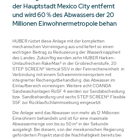
der Hauptstadt Mexico City entfernt
und wird 60 % des Abwassers der 20
Millionen Einwohnermetropole behan
HUBER rüstet diese Anlage mit der kompletten
mechanischen Vorreinigung aus und liefert so einen
wichtigen Beitrag zu Reduzierung der Wasserknappheit
des Landes. Zukünftig werden zehn HUBER Harken-
Umlaufrechen RakeMax® in der Grobrechenstufe, 20
STEP SCREEN® Vertical SSV in der Feinrecheneinheit in
Verbindung mit einem Schwemmrinnensystem mit
integrierter Rechengutbehandlung das Abwasser im
Einlaufbereich vorreinigen. Weitere acht COANDA
Sandwaschanlagen RoSF 4 werden zur Sandabscheidung
bzw. Sandbehandlung und sechs STEP SCREEN® Flexible
SSF zur Rücklaufschlammsiebung eingesetzt.
Die Anlage wird das Abwasser von mehr als 12 Millionen
Einwohnern behandeln und ist für eine maximale
Abwassermenge von bis zu 50 m³ in der Sekunde
ausgelegt. Bei diesem, von der mexikanischen Regierung
geförderten Projekt stand die Nachhaltigkeit bereits bei