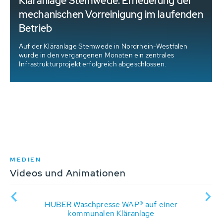
Kläranlage Stemwede: Erneuerung der
mechanischen Vorreinigung im laufenden
Betrieb
Auf der Kläranlage Stemwede in Nordrhein-Westfalen
wurde in den vergangenen Monaten ein zentrales
Infrastrukturprojekt erfolgreich abgeschlossen.
MEDIEN
Videos und Animationen
BER
R
HUBER Waschpresse WAP® auf einer
HU
chen
kommunalen Kläranlage
P® SL