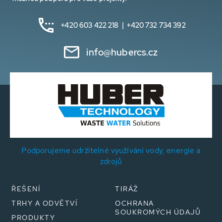
+420 603 422 218 | +420 732 734 392
info@hubercs.cz
Podporujeme udržitelné využívání vody, energie a
zdrojů
ŘEŠENÍ
TIRÁŽ
TRHY A ODVĚTVÍ
OCHRANA
SOUKROMÝCH ÚDAJŮ
PRODUKTY