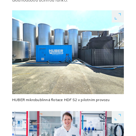
dlouhodobou účinnou funkci.
HUBER mikrobublinná flotace HDF S2 v pilotním provozu