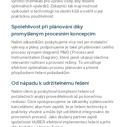
výrobci chemikálií pro úpravu vody, aby dosáhli
optimálních výsledků. Zákazníci tak mají možnost
vyzkoušet si technologii na vlastní kůži a ověřit si její
praktickou použitelnost.
Spolehlivost při plánování díky
promyšleným procesním koncepcím
Našim zákazníkům poskytujeme více než jen instalační
výkresy a plány; podporujeme je také při plánování celého
procesu vývojem diagramů P&ID (Process and
Instrumentation Diagram), které jasně ukazují všechna
relevantní rozhraní a provozní režimy. To umožňuje
efektivní optimalizaci procesu plánování a přesné
přizpůsobení řešení požadavkům.
Od nápadu k udržitelnému řešení
Naším cílem je poskytovat komplexní řešení od
počátečních analýz proveditelnosti až po konečnou
realizaci. Úzce spolupracujeme se zákazníky a plánovacími
kancelářemi, abychom zajistili, že je řešení technicky a
prakticky vhodné a může být udržitelně integrováno do
provozních procesů. Jako zkušený partner zajistí
společnost HUBER efektivní implementaci řešení a jeho