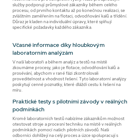
služby podporují průmyslové zákazníky během celého
procesu, od prvního kontaktu až po konečnou realizaci, se
zvláštním zaměřením na flotaci, odvodňování kalů a třídění.
Důraz je kladen na individuální úpravy, které splňují
specifické požadavky každého zákazníka.
Včasné informace díky hloubkovým
laboratorním analýzám
V naší laboratoři a během analýz a testů na místě
zkoumáme procesy, jako je flotace, odvodňování kalů a
prosévání, abychom v rané fázi zkontrolovali
proveditelnost a vhodnost řešení. Tyto laboratorní analýzy
poskytují cenné poznatky, které dláždí cestu k řešení na
míru.
Praktické testy s pilotními závody v reálných
podmínkách
Kromě laboratorních testů nabízíme zákazníkům možnost
otestovat stroje a procesní techniku na místě v reálných
podmínkách pomocí našich pilotních závodů. Naši
odborníci dohlížejí na celý proces a úzce spolupracují s