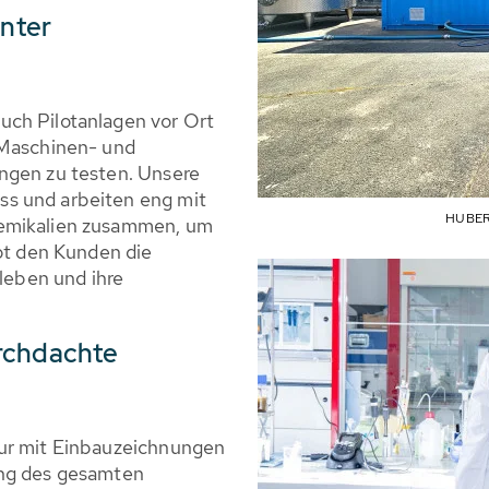
unter
uch Pilotanlagen vor Ort
 Maschinen- und
ngen zu testen. Unsere
s und arbeiten eng mit
HUBER 
hemikalien zusammen, um
ibt den Kunden die
rleben und ihre
urchdachte
nur mit Einbauzeichnungen
ung des gesamten