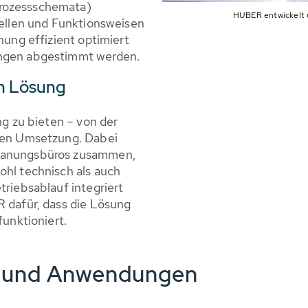
Prozessschemata)
HUBER entwickelt 
stellen und Funktionsweisen
nung effizient optimiert
ungen abgestimmt werden.
en Lösung
ng zu bieten – von der
alen Umsetzung. Dabei
Planungsbüros zusammen,
ohl technisch als auch
triebsablauf integriert
R dafür, dass die Lösung
funktioniert.
e und Anwendungen