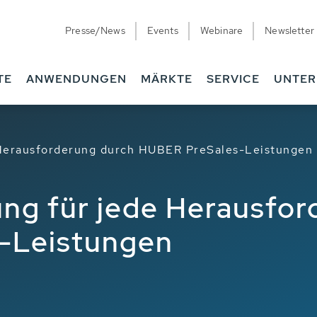
Presse/News
Events
Webinare
Newsletter
ngen
TE
ANWENDUNGEN
MÄRKTE
SERVICE
UNTE
e Herausforderung durch HUBER PreSales-Leistungen
ung für jede Herausfo
-Leistungen