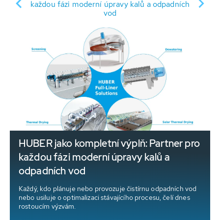
každou fázi moderní úpravy kalů a odpadních
vod
HUBER jako kompletní výplň: Partner pro
každou fázi moderní úpravy kalů a
odpadních vod
Každý, kdo plánuje nebo provozuje čistírnu odpadních vod
nebo usiluje o optimalizaci stávajícího procesu, čelí dnes
rostoucím výzvám.