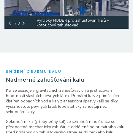
Výrobky HUBER pro zahušťování kalů –
1/3
kotoučový zahušťovač
SNÍŽENÍ OBJEMU KALU
Nadměrné zahušťování kalu
Kal se usazuje v gravitačních zahušťovačích a je stlačován
hmotností vlastních pevných látek. Primární kaly z primárních
čistíren odpadních vod a kaly z anaerobní úpravy kalů se díky
vyšší hustotě pevných látek lépe staticky zahušťují než
sekundární kaly.
Sekundární kal (přebytečný kal) ze sekundárního čističe se
přednostně mechanicky zahušťuje odděleně od primárního kalu.
Před přidáním do zahušťovacího stroje se do tenkého kalu