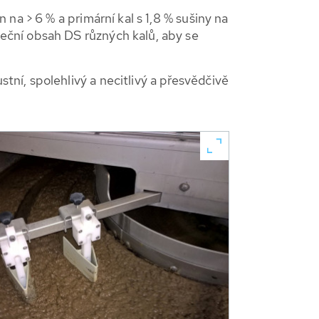
na > 6 % a primární kal s 1,8 % sušiny na
eční obsah DS různých kalů, aby se
ní, spolehlivý a necitlivý a přesvědčivě