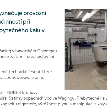
yznačuje provozní
činností při
ebytečného kalu v
 Waging v bavorském Chiemgau
onné zařízení na zahušťování
ené technické řešení, které
rá spotřebovávala příliš
ušeli HUBER kruhový
rži čistírny odpadních vod ve Wagingu. Přebytečné kaly a
 kapacitu digestoře, výtěžnost plynu a manipulaci s kaly