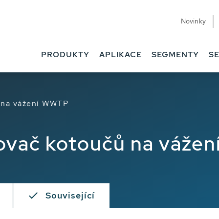
Novinky
PRODUKTY
APLIKACE
SEGMENTY
SE
ů na vážení WWTP
šťovač kotoučů na váže
Související