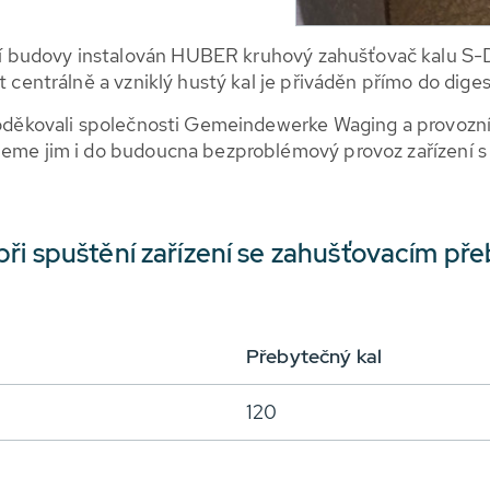
 budovy instalován HUBER kruhový zahušťovač kalu S-D
t centrálně a vzniklý hustý kal je přiváděn přímo do diges
a poděkovali společnosti Gemeindewerke Waging a prov
řejeme jim i do budoucna bezproblémový provoz zařízen
ři spuštění zařízení se zahušťovacím př
Přebytečný kal
120