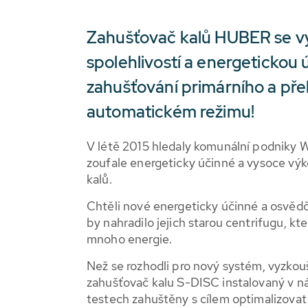
Zahušťovač kalů HUBER se v
spolehlivostí a energetickou ú
zahušťování primárního a př
automatickém režimu!
V létě 2015 hledaly komunální podniky
zoufale energeticky účinné a vysoce výk
kalů.
Chtěli nové energeticky účinné a osvědč
by nahradilo jejich starou centrifugu, kte
mnoho energie.
Než se rozhodli pro nový systém, vyzko
zahušťovač kalu S-DISC instalovaný v nád
testech zahuštěny s cílem optimalizovat