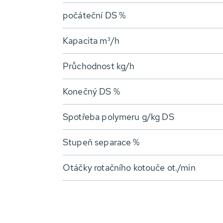
počáteční DS %
Kapacita m³/h
Průchodnost kg/h
Konečný DS %
Spotřeba polymeru g/kg DS
Stupeň separace %
Otáčky rotačního kotouče ot./min