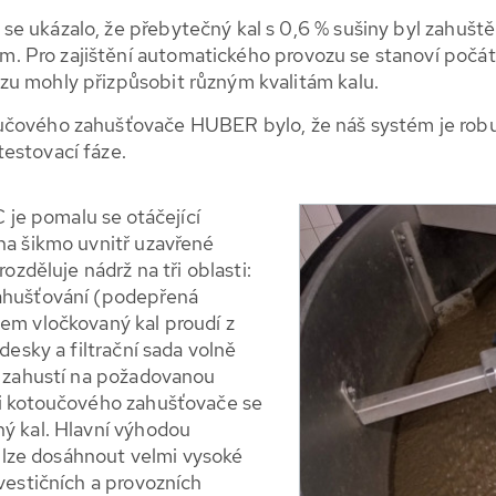
 ukázalo, že přebytečný kal s 0,6 % sušiny byl zahuštěn 
 Pro zajištění automatického provozu se stanoví počát
zu mohly přizpůsobit různým kvalitám kalu.
čového zahušťovače HUBER bylo, že náš systém je robust
estovací fáze.
je pomalu se otáčející
ána šikmo uvnitř uzavřené
rozděluje nádrž na tři oblasti:
zahušťování (podepřená
dem vločkovaný kal proudí z
desky a filtrační sada volně
se zahustí na požadovanou
ti kotoučového zahušťovače se
ný kal. Hlavní výhodou
lze dosáhnout velmi vysoké
nvestičních a provozních