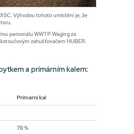
ISC. Výhodou tohoto umístění je, že
toru.
oznímu personálu WWTP Waging za
í s kotoučovým zahušťovačem HUBER.
ebytkem a primárním kalem:
Primární kal
78 %