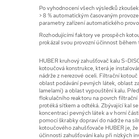
Po vyhodnocení všech výsledků zkoušek se
> 8 % automatickým časovaným provozem.
parametry zařízení automatického provo
Rozhodujícími faktory ve prospěch kotou
prokázal svou provozní účinnost během t
HUBER kruhový zahušťovač kalu S-DISC 
kotoučová konstrukce, která je instalov
nádrže z nerezové oceli. Filtrační kotouč 
oblast podávání pevných látek, oblast 
lamelami) a oblast vypouštění kalu. Pře
flokulačního reaktoru na povrch filtrační 
protéká sítkem a odtéká. Zbývající kal 
koncentraci pevných látek a v horní čás
pomocí škrabky dopraví do nádrže na sil
kotoučového zahušťovače HUBER je, že 
účinnosti zahušťování kalu při nízkých i