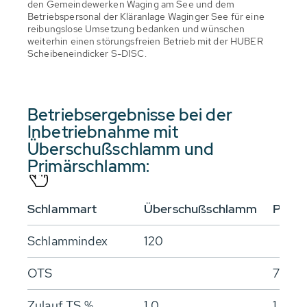
den Gemeindewerken Waging am See und dem
Betriebspersonal der Kläranlage Waginger See für eine
reibungslose Umsetzung bedanken und wünschen
weiterhin einen störungsfreien Betrieb mit der HUBER
Scheibeneindicker S-DISC.
Betriebsergebnisse bei der
Inbetriebnahme mit
Überschußschlamm und
Primärschlamm:
Schlammart
Überschußschlamm
Prim
Schlammindex
120
OTS
78 %
Zulauf TS %
1,0
1,8