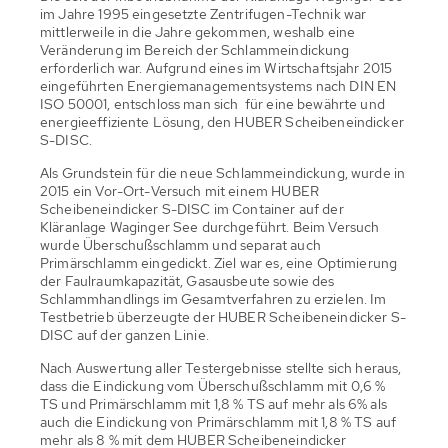
im Jahre 1995 eingesetzte Zentrifugen-Technik war
mittlerweile in die Jahre gekommen, weshalb eine
Veränderung im Bereich der Schlammeindickung
erforderlich war. Aufgrund eines im Wirtschaftsjahr 2015
eingeführten Energiemanagementsystems nach DIN EN
ISO 50001, entschloss man sich für eine bewährte und
energieeffiziente Lösung, den HUBER Scheibeneindicker
S-DISC.
Als Grundstein für die neue Schlammeindickung, wurde in
2015 ein Vor-Ort-Versuch mit einem HUBER
Scheibeneindicker S-DISC im Container auf der
Kläranlage Waginger See durchgeführt. Beim Versuch
wurde Überschußschlamm und separat auch
Primärschlamm eingedickt. Ziel war es, eine Optimierung
der Faulraumkapazität, Gasausbeute sowie des
Schlammhandlings im Gesamtverfahren zu erzielen. Im
Testbetrieb überzeugte der HUBER Scheibeneindicker S-
DISC auf der ganzen Linie.
Nach Auswertung aller Testergebnisse stellte sich heraus,
dass die Eindickung vom Überschußschlamm mit 0,6 %
TS und Primärschlamm mit 1,8 % TS auf mehr als 6% als
auch die Eindickung von Primärschlamm mit 1,8 % TS auf
mehr als 8 % mit dem HUBER Scheibeneindicker