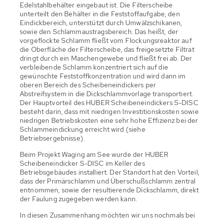
Edelstahlbehälter eingebaut ist. Die Filterscheibe
unterteilt den Behälter in die Feststoffaufgabe, den
Eindickbereich, unterstützt durch Umwälzschikanen,
sowie den Schlammaustragsbereich. Das heißt, der
vorgeflockte Schlamm fließt vom Flockungsreaktor auf
die Oberfläche der Filterscheibe, das freigesetzte Filtrat
dringt durch ein Maschengewebe und fließt frei ab. Der
verbleibende Schlamm konzentriert sich auf die
gewünschte Feststoffkonzentration und wird dann im
oberen Bereich des Scheibeneindickers per
Abstreifsystem in die Dickschlammvorlage transportiert.
Der Hauptvorteil des HUBER Scheibeneindickers S-DISC
besteht darin, dass mit niedrigen Investitionskosten sowie
niedrigen Betriebskosten eine sehr hohe Effizienz bei der
Schlammeindickung erreicht wird (siehe
Betriebsergebnisse).
Beim Projekt Waging am See wurde der HUBER
Scheibeneindicker S-DISC im Keller des
Betriebsgebäudes installiert. Der Standort hat den Vorteil,
dass der Primärschlamm und Überschußschlamm zentral
entnommen, sowie der resultierende Dickschlamm, direkt
der Faulung zugegeben werden kann.
In diesen Zusammenhang möchten wir uns nochmals bei