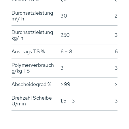
Durchsatzleistung
30
20
m³/ h
Durchsatzleistung
250
360
kg/ h
Austrags TS %
6 – 8
6 – 10
Polymerverbrauch
3
3
g/kg TS
Abscheidegrad %
> 99
> 99
Drehzahl Scheibe
1,5 – 3
3
U/min