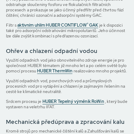
odstraňuje sloučeniny fosforu ve flokulačních filtračních
procesech a prokazuje se jako účinný předfiltr před čtvrtou fází
čištění, chránící ozonační a adsorpční systémy GAC.
®
Filtr s
aktivním uhlím HUBER CONTIFLOW
GAK
je k dispozici
také pro adsorpční odstraňování mikropolutantů. Jeho účinnost
lze dále zvýšit kombinací s předřazenou ozonizací.
Ohřev a chlazení odpadní vodou
Využití odpadních vod jako obnovitelného zdroje energie je pro
společnost HUBER tématem již mnoho let a po celém světě bylo
pomocí procesu
HUBER ThermWin
realizováno mnoho projektů.
Využití odpadních vod, povrchových vod a průmyslových
procesních vod pro vytápění a chlazení je zajímavým řešením na
cestě ke klimatické neutralitě.
Srdcem procesu je
HUBER Tepelný výměník RoWin
, který bude
vystaven na veletrhu IFAT.
Mechanická předúprava a zpracování kalu
Kromě strojů pro mechanické čištění kalů a Zahušťování kalů se