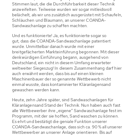
Stimmen laut, die die Durchführbarkeit dieser Technik
anzweifelten. Teilweise wurden wir sogar mitleidsvoll
belächelt, als wir uns zusätzlich ausgerüstet mit Schaufeln,
Schläuchen und Blaumann, an unserer COANDA-
Sandwaschanlage zu schaffen machten.
Und es funktionierte! Ja, es funktionierte sogar so
gut, dass die COANDA-Sandwaschanlage patentiert
wurde. Unmittelbar danach wurde mit einer
breitgefächerten Markteinführung begonnen. Mit dieser
denkwürdigen Einführung begann, ausgehend von
Deutschland, ein nicht in diesem Umfang erwarteter
weltweiter Siegeszug! In diesem Zusammenhang darf hier
auch erwähnt werden, dass bis auf einen kleinen
Maschinenbauer der so genannte Wettbewerb nicht
einmal wusste, dass kontaminierter Kläranlagensand
gewaschen werden kann.
Heute, zehn Jahre später, sind Sandwaschanlagen für
Kläranlagensand Stand der Technik. Nun haben auch fast
alle Wettbewerber ihre „eigene” Sandwaschanlage fest im
Programm, mit der sie hoffen, Sand waschen zu können.
Es ehrt und bestätigt die geniale Funktion unserer
COANDA-Sandwaschanlage, dass sich ca. 90 % all unserer
Wettbewerber an unserer Anlage orientieren. Bis auf