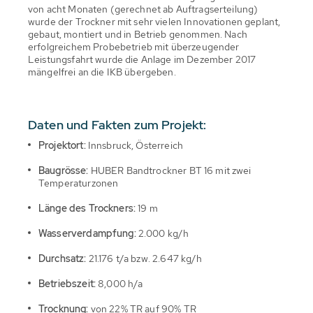
von acht Monaten (gerechnet ab Auftragserteilung)
wurde der Trockner mit sehr vielen Innovationen geplant,
gebaut, montiert und in Betrieb genommen. Nach
erfolgreichem Probebetrieb mit überzeugender
Leistungsfahrt wurde die Anlage im Dezember 2017
mängelfrei an die IKB übergeben.
Daten und Fakten zum Projekt:
Projektort:
Innsbruck, Österreich
Baugrösse:
HUBER Bandtrockner BT 16 mit zwei
Temperaturzonen
Länge des Trockners:
19 m
Wasserverdampfung:
2.000 kg/h
Durchsatz:
21.176 t/a bzw. 2.647 kg/h
Betriebszeit:
8,000 h/a
Trocknung:
von 22% TR auf 90% TR