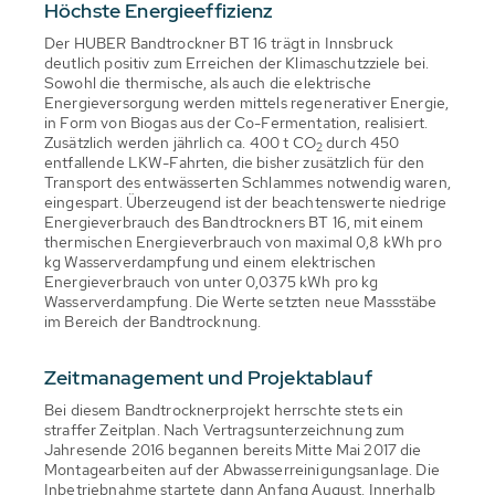
Höchste Energieeffizienz
Der HUBER Bandtrockner BT 16 trägt in Innsbruck
deutlich positiv zum Erreichen der Klimaschutzziele bei.
Sowohl die thermische, als auch die elektrische
Energieversorgung werden mittels regenerativer Energie,
in Form von Biogas aus der Co-Fermentation, realisiert.
Zusätzlich werden jährlich ca. 400 t CO
durch 450
2
entfallende LKW-Fahrten, die bisher zusätzlich für den
Transport des entwässerten Schlammes notwendig waren,
eingespart. Überzeugend ist der beachtenswerte niedrige
Energieverbrauch des Bandtrockners BT 16, mit einem
thermischen Energieverbrauch von maximal 0,8 kWh pro
kg Wasserverdampfung und einem elektrischen
Energieverbrauch von unter 0,0375 kWh pro kg
Wasserverdampfung. Die Werte setzten neue Massstäbe
im Bereich der Bandtrocknung.
Zeitmanagement und Projektablauf
Bei diesem Bandtrocknerprojekt herrschte stets ein
straffer Zeitplan. Nach Vertragsunterzeichnung zum
Jahresende 2016 begannen bereits Mitte Mai 2017 die
Montagearbeiten auf der Abwasserreinigungsanlage. Die
Inbetriebnahme startete dann Anfang August. Innerhalb