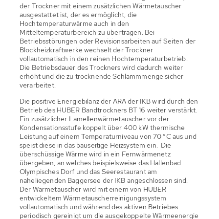
der Trockner mit einem zusätzlichen Wärmetauscher
ausgestattet ist, der es ermöglicht, die
Hochtemperaturwärme auch in den
Mitteltemperaturbereich zu übertragen. Bei
Betriebsstörungen oder Revisionsarbeiten auf Seiten der
Blockheizkraftwerke wechselt der Trockner
vollautomatisch in den reinen Hochtemperaturbetrieb.
Die Betriebsdauer des Trockners wird dadurch weiter
erhöht und die zu trocknende Schlammmenge sicher
verarbeitet.
Die positive Energiebilanz der ARA der IKB wird durch den
Betrieb des HUBER Bandtrockners BT 16 weiter verstärkt.
Ein zusätzlicher Lamellenwärmetauscher vor der
Kondensationsstufe koppelt über 400 kW thermische
Leistung auf einem Temperaturniveau von 70 °C aus und
speist diese in das bauseitige Heizsystem ein. Die
überschüssige Wärme wird in ein Fernwärmenetz
übergeben, an welches beispielsweise das Hallenbad
Olympisches Dorf und das Seerestaurant am
naheliegenden Baggersee der IKB angeschlossen sind.
Der Wärmetauscher wird mit einem von HUBER
entwickeltem Wärmetauscherreinigungssystem
vollautomatisch und während des aktiven Betriebes
periodisch gereinigt um die ausgekoppelte Wärmeenergie