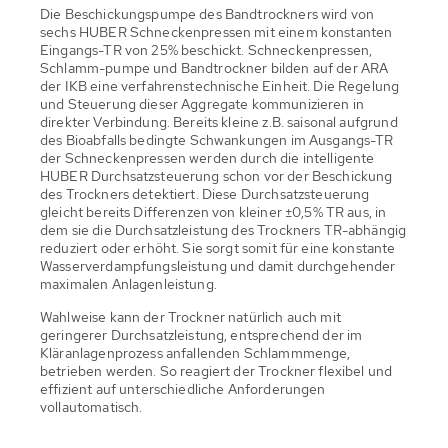
Die Beschickungspumpe des Bandtrockners wird von
sechs HUBER Schneckenpressen mit einem konstanten
Eingangs-TR von 25% beschickt. Schneckenpressen,
Schlamm-pumpe und Bandtrockner bilden auf der ARA
der IKB eine verfahrenstechnische Einheit. Die Regelung
und Steuerung dieser Aggregate kommunizieren in
direkter Verbindung. Bereits kleine z.B. saisonal aufgrund
des Bioabfalls bedingte Schwankungen im Ausgangs-TR
der Schneckenpressen werden durch die intelligente
HUBER Durchsatzsteuerung schon vor der Beschickung
des Trockners detektiert. Diese Durchsatzsteuerung
gleicht bereits Differenzen von kleiner ±0,5% TR aus, in
dem sie die Durchsatzleistung des Trockners TR-abhängig
reduziert oder erhöht. Sie sorgt somit für eine konstante
Wasserverdampfungsleistung und damit durchgehender
maximalen Anlagenleistung.
Wahlweise kann der Trockner natürlich auch mit
geringerer Durchsatzleistung, entsprechend der im
Kläranlagenprozess anfallenden Schlammmenge,
betrieben werden. So reagiert der Trockner flexibel und
effizient auf unterschiedliche Anforderungen
vollautomatisch.