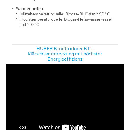
Wärmequellen:
Mitteltemperaturquelle: Biogas-BHKW mit 90 °C
Hochtemperaturquelle: Biogas-Heisswasserkessel
mit 140 °C
HUBER Bandtrockner BT -
Klärschlammtrockung mit höchster
Energieeffizienz