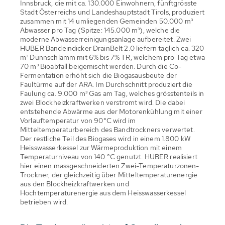
Innsbruck, die mit ca. 130.000 Einwohnern, fünftgrösste
Stadt Österreichs und Landeshauptstadt Tirols, produziert
zusammen mit 14 umliegenden Gemeinden 50.000 m³
Abwasser pro Tag (Spitze: 145.000 m³), welche die
moderne Abwasserreinigungsanlage aufbereitet. Zwei
HUBER Bandeindicker DrainBelt 2.0 liefern täglich ca. 320
m³ Dünnschlamm mit 6% bis 7% TR, welchem pro Tag etwa
70 m³ Bioabfall beigemischt werden. Durch die Co-
Fermentation erhöht sich die Biogasausbeute der
Faultürme auf der ARA. Im Durchschnitt produziert die
Faulung ca. 9.000 m³ Gas am Tag, welches grösstenteils in
zwei Blockheizkraftwerken verstromt wird. Die dabei
entstehende Abwärme aus der Motorenkühlung mit einer
Vorlauftemperatur von 90°C wird im
Mitteltemperaturbereich des Bandtrockners verwertet.
Der restliche Teil des Biogases wird in einem 1.800 kW
Heisswasserkessel zur Wärmeproduktion mit einem
Temperaturniveau von 140 °C genutzt. HUBER realisiert
hier einen massgeschneiderten Zwei-Temperaturzonen-
Trockner, der gleichzeitig über Mitteltemperaturenergie
aus den Blockheizkraftwerken und
Hochtemperaturenergie aus dem Heisswasserkessel
betrieben wird.