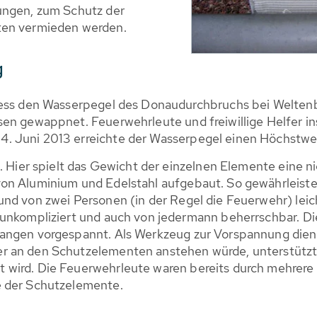
ungen, zum Schutz der
ten vermieden werden.
g
iess den Wasserpegel des Donaudurchbruchs bei Weltenb
en gewappnet. Feuerwehrleute und freiwillige Helfer inst
. Juni 2013 erreichte der Wasserpegel einen Höchstwer
. Hier spielt das Gewicht der einzelnen Elemente eine n
von Aluminium und Edelstahl aufgebaut. So gewährleist
nd von zwei Personen (in der Regel die Feuerwehr) leic
t unkompliziert und auch von jedermann beherrschbar. 
tangen vorgespannt. Als Werkzeug zur Vorspannung dien
 an den Schutzelementen anstehen würde, unterstützt d
 wird. Die Feuerwehrleute waren bereits durch mehrer
e der Schutzelemente.