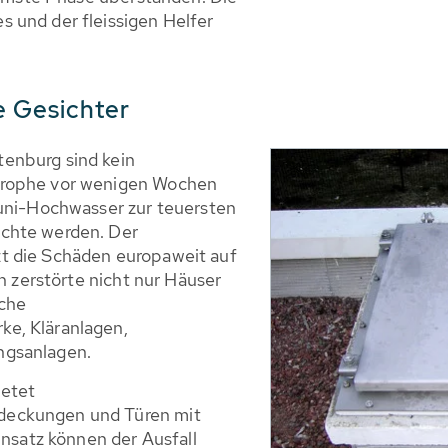
 und der fleissigen Helfer
e Gesichter
enburg sind kein
trophe vor wenigen Wochen
Juni-Hochwasser zur teuersten
chte werden. Der
t die Schäden europaweit auf
en zerstörte nicht nur Häuser
iche
e, Kläranlagen,
ngsanlagen.
ietet
deckungen und Türen mit
insatz können der Ausfall