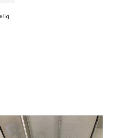
elig
n