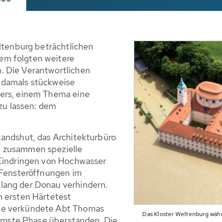
eltenburg beträchtlichen
em folgten weitere
. Die Verantwortlichen
 damals stückweise
ters, einem Thema eine
u lassen: dem
Landshut, das Architekturbüro
 zusammen spezielle
 Eindringen von Hochwasser
 Fensteröffnungen im
lang der Donau verhindern.
m ersten Härtetest
ge verkündete Abt Thomas
Das Kloster Weltenburg währ
limmste Phase überstanden. Die