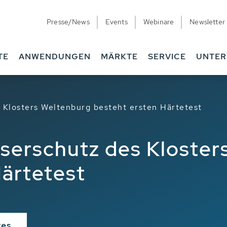
Presse/News
Events
Webinare
Newsletter
TE
ANWENDUNGEN
MÄRKTE
SERVICE
UNTE
Klosters Weltenburg besteht ersten Härtetest
erschutz des Kloster
Härtetest
tes