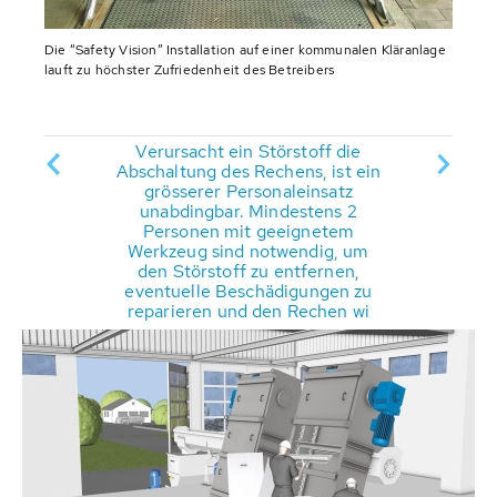
Die “Safety Vision” Installation auf einer kommunalen Kläranlage
lauft zu höchster Zufriedenheit des Betreibers
Verursacht ein Störstoff die
Abschaltung des Rechens, ist ein
grösserer Personaleinsatz
ilder
unabdingbar. Mindestens 2
Meld
dene
Personen mit geeignetem
kön
werden
Werkzeug sind notwendig, um
Endge
den Störstoff zu entfernen,
eventuelle Beschädigungen zu
reparieren und den Rechen wi