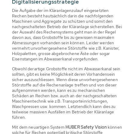
Digitalisierungsstrategie
Die Aufgabe der im Kläranlagenzulauf eingesetzten
Rechen besteht hautsächlich darin die nachfolgenden
Maschinen und Aggregate zu schützen und somit den
nachgeschalteten Betrieb der Kläranlage sicherstellen. Bei
der Auswahl des Rechensystems geht man in der Regel
davon aus, dass Grobstoffe bis zu gewissen maximalen
Abmessungen vorhanden sein können. Leider werden
vermehrt unvorhergesehene Störstoffe wie z.B. Kanister,
Holzpaletten, grosse abgebrochene Äste oder sogar
Eisenstangen im Abwasserkanal vorgefunden.
Obwohl derartige Grobstoffe nicht im Abwasserkanal sein
sollten, gibt es keine Möglichkeit deren Vorhandensein
sicher auszuschliessen. Wenn diese unvorhergesehenen
Störstoffe auf die Rechenanlage treffen und von dieser
aufgenommen werden, kann es zu mechanischen
Schäden an Rechen bzw. auch an der nachgeschalteten
Maschinentechnik wie z.B. Transporteinrichtungen,
Waschpressen usw. kommen. Letztendlich kann dies zu
teilweise massiven Ausfällen im Betrieb der Kläranlage
führen.
Mit dem neuartigen System
HUBER Safety Vision
können
solche für Rechen potentiell kritische Störstoffe