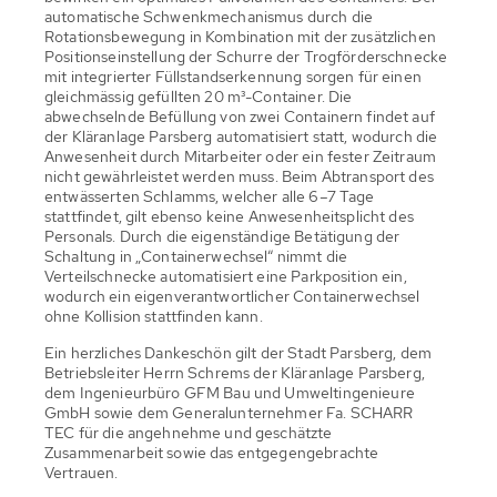
automatische Schwenkmechanismus durch die
Rotationsbewegung in Kombination mit der zusätzlichen
Positionseinstellung der Schurre der Trogförderschnecke
mit integrierter Füllstandserkennung sorgen für einen
gleichmässig gefüllten 20 m³-Container. Die
abwechselnde Befüllung von zwei Containern findet auf
der Kläranlage Parsberg automatisiert statt, wodurch die
Anwesenheit durch Mitarbeiter oder ein fester Zeitraum
nicht gewährleistet werden muss. Beim Abtransport des
entwässerten Schlamms, welcher alle 6–7 Tage
stattfindet, gilt ebenso keine Anwesenheitsplicht des
Personals. Durch die eigenständige Betätigung der
Schaltung in „Containerwechsel“ nimmt die
Verteilschnecke automatisiert eine Parkposition ein,
wodurch ein eigenverantwortlicher Containerwechsel
ohne Kollision stattfinden kann.
Ein herzliches Dankeschön gilt der Stadt Parsberg, dem
Betriebsleiter Herrn Schrems der Kläranlage Parsberg,
dem Ingenieurbüro GFM Bau und Umweltingenieure
GmbH sowie dem Generalunternehmer Fa. SCHARR
TEC für die angehnehme und geschätzte
Zusammenarbeit sowie das entgegengebrachte
Vertrauen.