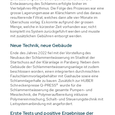
Entwässerung des Schlamms erfolgte bisher im
Vierteljahres-Rhythmus. Die Folge des Prozesses war eine
grosse Lagerungsmasse an Klärschlamm und das daraus
resultierende Filtrat, welches dann alle vier Monate im
Überschuss vorlag. Es konnte aufgrund der grossen
Menge, welche in kürzester Zeit vorhanden war, nicht
komplett ins System zurückgeführt werden und musste
mit zusätzlichen Gebühren entsorgt werden.
Neue Technik, neue Gebäude
Ende des Jahres 2022 fiel mit der Vorstellung des
Neubaus der Schlammentwässerung im Stadtrat der
Startschuss auf der Kläranlage in Parsberg. Neben dem
Gebäude der Schlammentwässerungsanlage ist zudem
beschlossen worden, einen integrierten durchmischten
Faulschlammvorlagebehälter mit Gashaube sowie eine
Schlammlagerhalle zu bauen. Zusätzlich zur HUBER
Schneckenpresse Q-PRESS
®
wurde für die
Schlammentwässerung die gesamte Pumpen- und
Messtechnik, die Polymeraufbereitung inklusive
Polymereinmischung, Schalt- und Steuerungstechnik mit
Leitsystemanbindung mit angefordert.
Erste Tests und positive Ergebnisse der