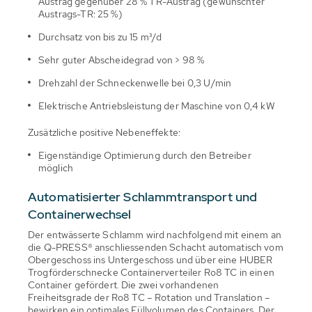
Austrag gegenüber 28 % TR-Austrag (gewünschter
Austrags-TR: 25 %)
Durchsatz von bis zu 15 m³/d
Sehr guter Abscheidegrad von > 98 %
Drehzahl der Schneckenwelle bei 0,3 U/min
Elektrische Antriebsleistung der Maschine von 0,4 kW
Zusätzliche positive Nebeneffekte:
Eigenständige Optimierung durch den Betreiber
möglich
Automatisierter Schlammtransport und
Containerwechsel
Der entwässerte Schlamm wird nachfolgend mit einem an
die Q-PRESS® anschliessenden Schacht automatisch vom
Obergeschoss ins Untergeschoss und über eine HUBER
Trogförderschnecke Containerverteiler Ro8 TC in einen
Container gefördert. Die zwei vorhandenen
Freiheitsgrade der Ro8 TC – Rotation und Translation –
bewirken ein optimales Füllvolumen des Containers. Der