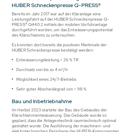
HUBER Schneckenpresse Q-PRESS®
Bereits im Jahr 2017 war auf der Kläranlage eine
Leistungsfahrt auf der HUBER Schneckenpresse Q-
PRESS
®
Q440.2 mittels der mobilen Vorführanlage
durchgeführt worden, um das Entwässerungspotential
des Klärschlamms zu untersuchen.
Es konnten dort bereits die positiven Merkmale der
HUBER Schneckenpresse bestätigt werden:
Entwässerungsleistung > 26 % TR
Durchsatz von bis zu 4 m³/h
Möglichkeit eines 24/7-Betriebs
Sehr guter Abscheidegrad von > 98 %
Bau und Inbetriebnahme
Im Herbst 2023 startete der Bau des Gebäudes der
Klärschlammentwässerung. Das Gebäude wurde so
geplant, dass die Anlagentechnik raumtechnisch optimal
gestaltet wurde. Die Ausführung der maschinen- und
elektrotechnischen Peripherie der HUBER-Komponenten