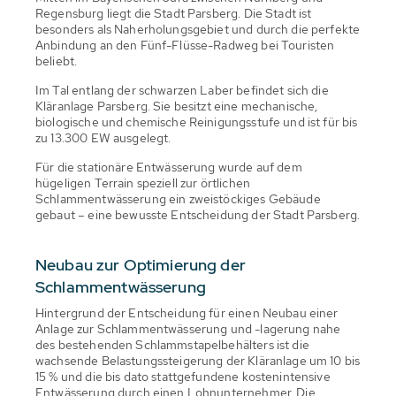
Regensburg liegt die Stadt Parsberg. Die Stadt ist
besonders als Naherholungsgebiet und durch die perfekte
Anbindung an den Fünf-Flüsse-Radweg bei Touristen
beliebt.
Im Tal entlang der schwarzen Laber befindet sich die
Kläranlage Parsberg. Sie besitzt eine mechanische,
biologische und chemische Reinigungsstufe und ist für bis
zu 13.300 EW ausgelegt.
Für die stationäre Entwässerung wurde auf dem
hügeligen Terrain speziell zur örtlichen
Schlammentwässerung ein zweistöckiges Gebäude
gebaut – eine bewusste Entscheidung der Stadt Parsberg.
Neubau zur Optimierung der
Schlammentwässerung
Hintergrund der Entscheidung für einen Neubau einer
Anlage zur Schlammentwässerung und -lagerung nahe
des bestehenden Schlammstapelbehälters ist die
wachsende Belastungssteigerung der Kläranlage um 10 bis
15 % und die bis dato stattgefundene kostenintensive
Entwässerung durch einen Lohnunternehmer. Die