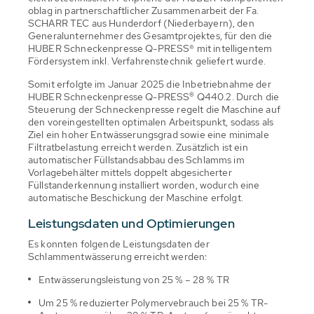
oblag in partnerschaftlicher Zusammenarbeit der Fa.
SCHARR TEC aus Hunderdorf (Niederbayern), den
Generalunternehmer des Gesamtprojektes, für den die
HUBER Schneckenpresse Q-PRESS® mit intelligentem
Fördersystem inkl. Verfahrenstechnik geliefert wurde.
Somit erfolgte im Januar 2025 die Inbetriebnahme der
HUBER Schneckenpresse Q-PRESS
®
Q440.2. Durch die
Steuerung der Schneckenpresse regelt die Maschine auf
den voreingestellten optimalen Arbeitspunkt, sodass als
Ziel ein hoher Entwässerungsgrad sowie eine minimale
Filtratbelastung erreicht werden. Zusätzlich ist ein
automatischer Füllstandsabbau des Schlamms im
Vorlagebehälter mittels doppelt abgesicherter
Füllstanderkennung installiert worden, wodurch eine
automatische Beschickung der Maschine erfolgt.
Leistungsdaten und Optimierungen
Es konnten folgende Leistungsdaten der
Schlammentwässerung erreicht werden:
Entwässerungsleistung von 25 % – 28 % TR
Um 25 % reduzierter Polymervebrauch bei 25 % TR-