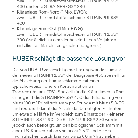
zwei HUBER Fremdstoffabscheider STRAINPRESS®
430 und eine STRAINPRESS® 290
Kläranlage Rom-Nord (1 Mio. EWG):
zwei HUBER Fremdstoffabscheider STRAINPRESS®
430
Kläranlage Rom-Ost (1 Mio. EWG):
zwei HUBER Fremdstoffabscheider STRAINPRESS®
290 (zusätzlich zu den vier bereits in den Vorjahren
installierten Maschinen gleicher Baugrösse)
HUBER schlägt die passende Lösung vor
Die von HUBER vorgeschlagene Lösung war der Einsatz
der neuen STRAINPRESS® der Baugrösse 430 speziell für
die Absiebung der Primärschlämme mit einer
typischerweise höheren Konzentration an
Trockensubstanz (TS). Speziell für die Kläranlagen in Rom
ermöglicht die STRAINPRESS® 430 die Behandlung von
bis zu 100 m³ Primärschlamm pro Stunde mit bis zu 5 % TS
und reduziert damit die Anzahl der benötigten Einheiten
um etwa die Hälfte im Vergleich zum Einsatz der kleineren
STRAINPRESS® 290. Die STRAINPRESS® 290 wurde
jedoch auch benötigt, um den biologischen Schlamm mit
einer TS-Konzentration von bis zu 2,5 % und einem
hydraulischen Durchfluss von bis zu 60 m³/h zu sieben.