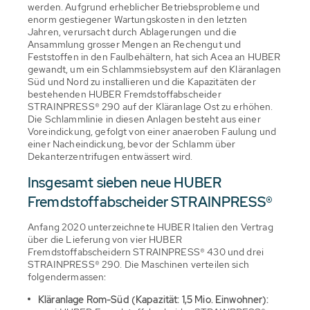
werden. Aufgrund erheblicher Betriebsprobleme und
enorm gestiegener Wartungskosten in den letzten
Jahren, verursacht durch Ablagerungen und die
Ansammlung grosser Mengen an Rechengut und
Feststoffen in den Faulbehältern, hat sich Acea an HUBER
gewandt, um ein Schlammsiebsystem auf den Kläranlagen
Süd und Nord zu installieren und die Kapazitäten der
bestehenden HUBER Fremdstoffabscheider
STRAINPRESS® 290 auf der Kläranlage Ost zu erhöhen.
Die Schlammlinie in diesen Anlagen besteht aus einer
Voreindickung, gefolgt von einer anaeroben Faulung und
einer Nacheindickung, bevor der Schlamm über
Dekanterzentrifugen entwässert wird.
Insgesamt sieben neue HUBER
Fremdstoffabscheider STRAINPRESS®
Anfang 2020 unterzeichnete HUBER Italien den Vertrag
über die Lieferung von vier HUBER
Fremdstoffabscheidern STRAINPRESS® 430 und drei
STRAINPRESS® 290. Die Maschinen verteilen sich
folgendermassen:
Kläranlage Rom-Süd (Kapazität: 1,5 Mio. Einwohner):