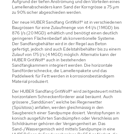
Aufgrund der tiefen Anströmung und den Vorteilen eines
Lamellenabscheiders kann Sand der Korngrösse ≥ 75 µm
zu 90% sicher abgeschieden werden.
Der neue HUBER Sandfang GritWolf® ist in verschiedenen
Baugrössen für eine Zulaufmenge von 44 l/s (1 MGD) bis
876 l/s (20 MGD) erhältlich und benötigt einen deutlich
geringeren Flächenbedarf als konventionelle Systeme.
Der Sandfangbehälter wird in der Regel aus Beton
gefertigt, jedoch sind auch Edelstahlbehälter bis zu einem
Zulauf von 175 l/s (4 MGD) möglich. Alternativ kann der
HUBER GritWolf® auch in bestehenden
Sandfangkammern integriert werden. Die horizontale
Sandförderschnecke, die Lamellenpakete und das
Paddelwerk für Fett werden in korrosionsbeständigem
Material produziert.
Der HUBER Sandfang GritWolf® wird zeitgesteuert mittels
horizontalem Schneckenförderer axial beräumt. Auch
grössere „Sanddünen“, welche bei Regenwetter
(Spülstoss) anfallen, werden gleichmässig in den
Saugbereich einer Sandpumpe dosiert. Verstopfungen in
konisch ausgeführten Sandsümpfen oder Verschleiss am
Schildräumer gehören der Vergangenheit an. Das
Sand-/Wassergemisch wird mittels Sandpumpe in eine