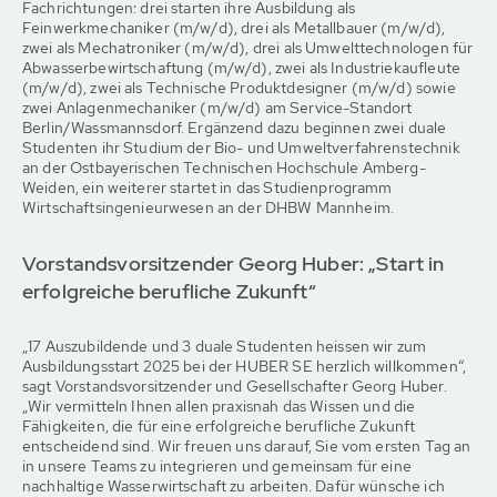
Fachrichtungen: drei starten ihre Ausbildung als
Feinwerkmechaniker (m/w/d), drei als Metallbauer (m/w/d),
zwei als Mechatroniker (m/w/d), drei als Umwelttechnologen für
Abwasserbewirtschaftung (m/w/d), zwei als Industriekaufleute
(m/w/d), zwei als Technische Produktdesigner (m/w/d) sowie
zwei Anlagenmechaniker (m/w/d) am Service-Standort
Berlin/Wassmannsdorf. Ergänzend dazu beginnen zwei duale
Studenten ihr Studium der Bio- und Umweltverfahrenstechnik
an der Ostbayerischen Technischen Hochschule Amberg-
Weiden, ein weiterer startet in das Studienprogramm
Wirtschaftsingenieurwesen an der DHBW Mannheim.
Vorstandsvorsitzender Georg Huber: „Start in
erfolgreiche berufliche Zukunft“
„17 Auszubildende und 3 duale Studenten heissen wir zum
Ausbildungsstart 2025 bei der HUBER SE herzlich willkommen“,
sagt Vorstandsvorsitzender und Gesellschafter Georg Huber.
„Wir vermitteln Ihnen allen praxisnah das Wissen und die
Fähigkeiten, die für eine erfolgreiche berufliche Zukunft
entscheidend sind. Wir freuen uns darauf, Sie vom ersten Tag an
in unsere Teams zu integrieren und gemeinsam für eine
nachhaltige Wasserwirtschaft zu arbeiten. Dafür wünsche ich