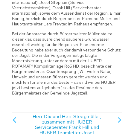
international), Josef Stephan (Service-
Vertriebsteamleiter), Frank Hill (Serviceberater
international), sowie dem Aussendienst der Region, Elmar
Börsig, herzlich durch Bürgermeister Raimund Müller und
Hauptamtsleiter Lars Freytag im Rathaus empfangen.
Bei der Ansprache durch Bürgermeister Müller stellte
dieser klar, dass ausreichend sauberes Grundwasser
essentiell wichtig für die Region sei. Eine enorme
Bedeutung habe aber auch der damit verbundene Schutz
der Jagst. Die in der Vergangenheit getätigte
Modernisierung, unter anderem mit der HUBER
ROTAMAT® Kompaktanlage Ro5 HD, bezeichnete der
Bürgermeister als Quantensprung. „Wir wollen Natur,
Umwelt und unseren Bürgern gerecht werden und
möchten für alle nur das Beste – da sind wir bei HUBER
jetzt bestens aufgehoben“, so das Resümee des
Bürgermeisters der Gemeinde Jagstzell.
 Stephan,
Herr Dix und Herr Steegmüller,
Gesch
eister
zusammen mit HUBER
Neu
Burger,
Serviceberater Frank Hill und
R
reytag,
HUBER Teamleiter Josef
Hauptam