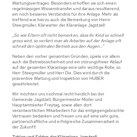
Wartungsvertrages. Besonders erhoffen sie sich einen
regelmässigen Wissenstransfer und daraus resultierend,
ein noch besseres Verständnis für ihre Anlage. Mehr als
treffend war hierzu auch die Bemerkung von Herrn
Steegmüller, Klärwärter der Kläranlage Jagstzell:
„So wie Eltern oft nicht bemerken, dass ihr Kind so schnell
gross wird, so verliert man als Arbeiter auf der Anlage oft
schnell den optimalen Betrieb aus den Augen...“
Neben den vorher genannten Gründen, spiele vor allem
auch die Betriebssicherheit und ein störungsfreier Ablauf
auf der gesamten Kläranlage eine sehr wichtige Rolle, so
Herr Steegmüller und Herr Dix. Dies wird durch die
präventive Wartung und Inspektion von HUBER
gewährleistet.
Wir möchten uns nochmal recht herzlich bei der
Gemeinde Jagstzell, Bürgermeister Müller und
Hauptamtsleiter Freytag, sowie allen dort
verantwortlichen Mitarbeitern für das entgegengebrachte
Vertrauen bedanken und freuen uns auf eine sehr gute,
partnerschaftliche und erfolgreiche Zusammenarbeit in
der Zukunft!
Zahlen und Fakten der Kläranlage Jagstzell: