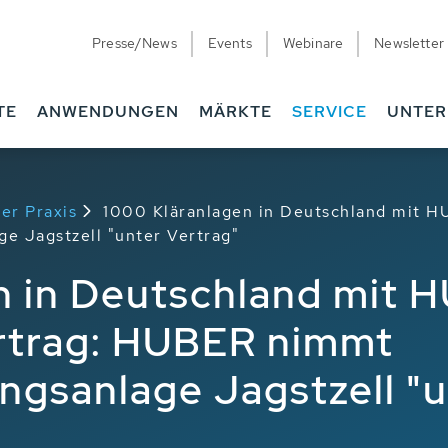
Presse/News
Events
Webinare
Newsletter
TE
ANWENDUNGEN
MÄRKTE
SERVICE
UNTE
er Praxis
1000 Kläranlagen in Deutschland mit H
 Jagstzell "unter Vertrag"
n in Deutschland mit 
rtrag: HUBER nimmt
ngsanlage Jagstzell "u