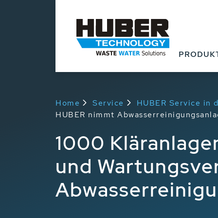
PRODUK
Home
Service
HUBER Service in d
HUBER nimmt Abwasserreinigungsanlage
1000 Kläranlage
und Wartungsve
Abwasserreinigu