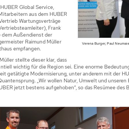
r HUBER Global Service,
 Mitarbeitern aus dem HUBER
-Vertrieb Wartungsverträge
Vertriebsteamleiter), Frank
wie dem Außendienst der
rgermeister Raimund Müller
Verena Burger, Paul Neumaie
athaus empfangen.
ller stellte dieser klar, dass
tiell wichtig für die Region sei. Eine enorme Bedeutu
enheit getätigte Modernisierung, unter anderem mit d
 Quantensprung. „Wir wollen Natur, Umwelt und unsere
ei HUBER jetzt bestens aufgehoben“, so das Resümee des 