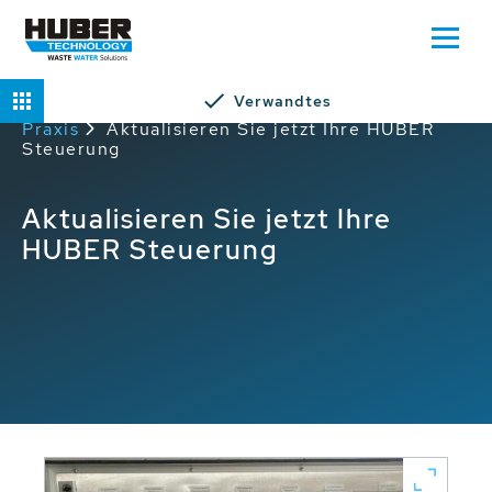
Verwandtes
Home
Service
HUBER Service in der
Praxis
Aktualisieren Sie jetzt Ihre HUBER
Steuerung
Aktualisieren Sie jetzt Ihre
HUBER Steuerung