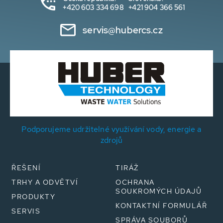
+420 603 334 698
+421 904 366 561
servis@hubercs.cz
Podporujeme udržitelné využívání vody, energie a
zdrojů
ŘEŠENÍ
TIRÁŽ
TRHY A ODVĚTVÍ
OCHRANA
SOUKROMÝCH ÚDAJŮ
PRODUKTY
KONTAKTNÍ FORMULÁŘ
SERVIS
SPRÁVA SOUBORŮ