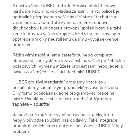
S naší službou HUBER Retrofit Service obdržíte nový
hardware PLC a nové ovládací zařízení. Tento balíček je
optimálně přizpůsoben vaší stávající strojní technice a
vašim požadavkům. Tato výměna nejenže obnoví
dlouhodobou funkčnost a provozní spolehlivost, ale také
vede k provozu vašich strojů HUBER s optimalizovaným
opotřebením díky neustálému dalšímu vývoji sekvence
programu.
Rádi s vámi naplánujeme částečnou nebo kompletní
obnovu řídicího systému v závislosti na vašich potřebách a
požadavcích. Výměnu můžete provést sami nebo jeden z
našich zkušených servisních techniků HUBER.
HUBER používá standardní programy, které jsou
přizpůsobeny specifickým požadavkům vašeho závodu.
Díky tomu odpadají nákladné programovací práce na
místě. Rychlému restartování nic nebrání.
Vyměňte –
zapněte – spusťte!
Samozřejmě můžeme vyměnit i ovládací prvky, které
nebyly původně součástí naší dodávky. Také integrace
produktů třetích stran není pro společnost HUBER žádný
problém.