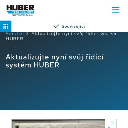
Související
Domů
Servis
Případové studie HUBER
Service
Aktualizujte nyní svůj řídicí systém
HUBER
Aktualizujte nyní svůj řídicí
systém HUBER