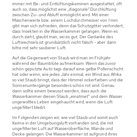
immer mit Be- und Entlüftungskaminen ausgestattet, oft
auch so, dass möglichst eine „diagonale“ Durchlüftung
zwischen Zu- und Abluft ermöglicht wird. Mit einer
Maschenweite bzw. einem Lochdurchmesser von 1 mm
gibt man sich zufrieden, denn das Schutzgitter verhindert,
dass Insekten in die Wasserkammer gelangen. Wenn es
durch zieht, glaubt man, sei es gut. Der Gedanke des
Luftwechsels ist grundsätzlich nicht falsch - aber dann
bitte mit sehr sauberer Luft.
Auf die Gegenwart von Staub wird man im Frühjahr
während der Baumblüte aufmerksam. Wenn das zuvor
schön geputzte Auto tags darauf eine gelbe Pollenschicht
hat oder wenn, wie jedes Jahr einmal, ein Wind aus Afrika
so viel Staub bringt, dass der Himmel ockerfarben und die
Sonnenuntergänge besonders schön rot sind. Genau
dann sollte einem bewusst werden, dass auch die
Wasserkammer diesen Staub „einatmet“ und dem Wasser
ungewolltes Leben eingehaucht wird, wenn die Luft
ungefiltert bleibt.
Im Folgenden zeigen wir, wie viel Staub und somit auch
Keime in der Umgebungsluft vorhanden sind, die mit
ungefilterter Luft auf Wasseroberfläche, Wände und
Decke gelangen. Die Wasserkammer ist aufgrund ihres