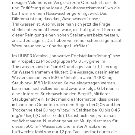
riesigen Volumens im Vergleich zum Querschnitt der Be-
und Entlüftung eine ideale „Staubabsetzkammer“, wo die
Luft wie in einem Nasswäscher gereinigt wird. Das
Dilemma ist nur, dass das „Waschwasser“ unser
Trinkwasser ist. Also müsste man sich jetzt die Frage
stellen, ob es nicht besser wäre, die Luft gut zu filtern und
dieser Reinigung einen hohen Stellenwert beizumessen,
anstatt zu sagen: „Das haben wir immer schon so gemacht.
Wozu brauchen wir überhaupt Luftfilter.“
Im HUBER Katalog „Innovative Edelstahlausrüstung“ bzw.
im Prospekt zu Produktgruppe PG 8 „Hygiene im
Trinkwasserspeicher“ sind Grundlagen zur Luftfilterung
für Wasserkammern erläutert. Die Aussage, dass in einen
Wasserspeicher von 500 m³ Inhalt im Jahr 21.000 mg
Staub bzw. 1680 Milliarden Keime eingetragen werden,
kann man nachvollziehen und zwar wie folgt: Gibt man in
einer Internet-Suchmaschine den Begriff „Mittlerer
Staubgehalt“ ein, findet man die Information, dass dieser
in ländlichen Gebieten nach dem Regen bei 0,05 und bei
Trockenheit bei 0,1 mg/m³ bzw. in Städten bei 0,1 bis 0,45
mg/m³ liegt (Quelle: ikz.de). Das ist nicht viel, wird man
zunächst sagen. Nun aber genauer: Multipliziert man für
diesen 500 m³- Wasserspeicher unter Ansatz einer
Luftwechselzahl von nur 1,2 pro Tag - bedingt durch die