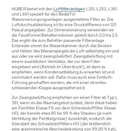
HUBER bietet mit den
Luftfilteranlagen
L251, L252, L361
und L661 speziell für den Bedarf in
Wasserversorgungsanlagen ausgestattete Filter an. Die
Luftdurchsatzleistung ist für eine Druckdifferenz von 120
Pascal angegeben. Zur Dimensionierung verwenden wir
die Faustformel Behältervolumen geteilt durch 2,0 bis 2,5.
Das ergibt die zum Behälter passende Filteranlage.
Entweder atmet die Wasserkammer durch das Senken
und Heben des Wasserspiegels die Luft selbsttätig ein und
aus oder sie wird zwangsbelüftet. Zwangsbelüftung mit
einem zusätzlichen Ventilator, der vor dem Filter
eingebaut wird (Betrieb im Überdruck!), ist dann zu
empfehlen, wenn Kondensatbildung zu erwarten ist und
vermindert werden soll. Dafür muss auch eine Fortluft-
Führung geschaffen werden, die mit einer stromlos
schliessenden Klappe ausgestattet wird.
Zur Zwangsbelüftung empfehlen wir einen Filter ab Typ L
361, wenn es das Raumangebot zulässt, denn diese haben
ein Feinfilter Klasse F6 vor dem Schwebstofffilter Klasse
H13, der bereits etwa 95 bis 99 % des Staubes (je nach
Verteilung der Partikelgrösse) zurückhält, wodurch die
Standzeit des Schwebstofffilters H13 (der letztendlich
eine gravimetrische Abscheideleistung von 99,95 % hat),