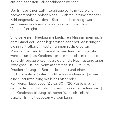
auf den nächsten Fall geschlossen werden.
Der Einbau einer Luftfilteranlage sollte mittlerweile –
nachdem solche Anlagen seit 15 Jahren in zunehmender
Zahl eingesetzt werden – Stand der Technik geworden
sein, wenngleich es dazu noch keine bindenden
Vorschriften gibt.
Sind bei einem Neubau alle baulichen Massnahmen nach
dem Stand der Technik getroffen oder bei Sanierungen
die in vertretbarem Kostenrahmen realisierbaren
Massnahmen zur Kondensatvermeidung durchgeführt
worden, und das Kondensatproblem erscheint dennoch:
Es reicht aus, zu wissen, dass durch die Nachrüstung einer
Zwangsbelüftung (Ventilator mit ca. 150 – 250 Pa
Druckerhöhung im Betriebsbereich) und einer
Luftfilteranlage (sofern nicht schon vorhanden) sowie
einer Fortluftleitung mit leicht öffnender
Rohrverschlussklappe (Δp ca. 80 – 120 Pa) bzw. einer
definierten Fortluftführung (es muss keine Leitung sein)
der Kondensatbildung mit hoher Wahrscheinlichkeit
gänzlich Einhalt geboten werden kann.