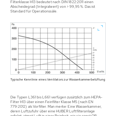
Filterklasse H13 bedeutet nach DIN 1822:2011 einen
Abscheidegrad (Integralwert) von > 99,95 %. Das ist
Standard für Operationssäle.
Typische Kennlinie eines Ventilators zur Wasserkammerbelüftung
Die Typen L361 bis L661 verfügen zusätzlich zum HEPA-
Filter H13 über einen Feinfilter Klasse M5 (nach EN
779:2012) als Vorfilter. Man merke: Eine Wasserkammer,
deren Luftzufuhr über eine HUBER Luftfilteranlage
erfolgt, atmet Luft in einer Reinheit, wie sie sonst OP-