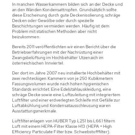
In manchen Wasserkammern bilden sich an der Decke und
an den Wänden Kondensattropfen. Grundsätzlich sollte
diese Erscheinung durch gute Deckenisolierung, schräge
Decken oder Gewölbe oder durch spezielle
Beschichtungen vermieden werden. Häufig ist dem
Problem mit statischen Methoden aber nicht
beizukommen.
Bereits 2011 veröffentlichten wir einen Bericht über die
Betriebserfahrungen mit der Nachrüstung einer
Zwangsbelüftung im Hochbehälter Utzenaich im
österreichischen Innviertel.
Der dort im Jahre 2007 neu installierte Hochbehälter mit
zwei rechteckigen Kammern von je 250 Kubikmetern
Fassungsvolumen wurde nach hohen hygienischen
Standards errichtet. Eine Edelstahlauskleidung, eine
schräge Decke sowie eine Luftzuleitung mit integriertem
Luftfilter und einer erdverlegten Schleife mit Gefälle zur
Luftabkühlung und Kondensatausschleusung waren
Ausstattungsmerkmale.
Luftfilteranlagen von HUBER Typ L251 bis L661 filtern
Luft mit einem HEPA-Filter Klasse H13 (HEPA = High
Efficiency Particulate Filter bzw. Schwebstofffilter).