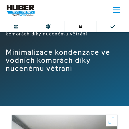
Domů
Minimalizace kondenzace ve vodních
komorách díky nucenému větrání
Minimalizace kondenzace ve
vodních komorách díky
nucenému větrání