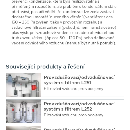
prevenci kondenzace, která byla realizovatelná s
přiměřeným rozpočtem, ale problém s kondenzátem stále
přetrvává, postačí vědět, že kondenzaci lze zcela zastavit
dodatečnou montáží nuceného větrání (ventilátor s cca
150 – 250 Pa zvýšení tlaku v provozním rozsahu) a
vzduchové filtrační zařízení (pokud již není nainstalováno)
plus výstupní vzduchové vedení se snadno otevíratelnou
trubkovou zátkou (Δp cca 80 – 120 Pa) nebo definované
vedení odváděného vzduchu (nemusí být nutně potrubí).
Související produkty a řešení
Provzdušňovací/odvzdušňovací
systém s filtrem L251
Filtrování vzduchu pro vodojemy
Provzdušňovací/odvzdušňovací
systém s filtrem L252
Filtrování vzduchu pro vodojemy