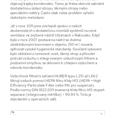
objevují kapky kondenzátu. Tomu je třeba obecně zabránit
dostatečnou izolací stropu, šikmými stropy nebo
speciálními nátěry. Často však nelze problém vyřešit
statickými metodami.
Již v roce 2011 jsme zveřejnili zprávu o našich
zkušenostech s dodatečnou montáží systémů nucené
ventilace ve zvýšené nádrži Utzenaich v Rakousku. Když
byla v roce 2007 postavena nádrž se dvěma
obdélníkovými komorami o objemu 250 m³, musela
splňovat vysoké hygienické standardy. Součástí vybavení
bylo obložení z nerezové oceli, šikmý strop a přívodní
potrubí vzduchu s integrovaným vzduchovým filtrem a
podzemní smyčkou se sklonem k chlazení vzduchem a
odvodu kondenzátu.
Vzduchová filtrační zařízení HUBER typu L251 až L662
filtrují vzduch pomocí HEPA filtru třídy H13 (HEPA = High
Efficiency Particulate Filter nebo filtr pro suspenze).
Podle normy DIN 1822:2011 znamená třída filtru H13 stupeň
separace (integrovaný měřítko) > 99,95 %. Toto je
standardní u operačních sálů.