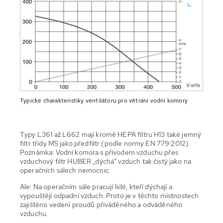
Typické charakteristiky ventilátoru pro větrání vodní komory
Typy L361 až L662 mají kromě HEPA filtru H13 také jemný
filtr třídy M5 jako předfiltr (podle normy EN 779:2012).
Poznámka: Vodní komora s přívodem vzduchu přes
vzduchový filtr HUBER „dýchá“ vzduch tak čistý jako na
operačních sálech nemocnic.
Ale: Na operačním sále pracují lidé, kteří dýchají a
vypouštějí odpadní vzduch. Proto je v těchto místnostech
zajištěno vedení proudů přiváděného a odváděného
vzduchu.