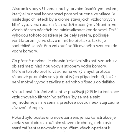
Zásobník vody v Utzenaichu byl prvním úspěšným testem,
který eliminoval kondenzaci pomocí nucené ventilace. V
následujících letech byla kromě stávajících vzduchových
filtrů vybavena řada dalších nádrží nuceným větráním. Ve
všech těchto nádržích lze minimalizovat kondenzaci. Další
výhodou tohoto opatření je, že celý systém, počínaje
ventilátorem, je ve stavu mírného přetlaku, takže je
spolehlivě zabráněno vniknutí nefiltrovaného vzduchu do
vodní komory.
Co přesně nevíme, je chování relativní vlhkosti vzduchu v
oblasti mezi hladinou vody a stropem vodní komory.
Měření tohoto profilu však nemá velký smysl, protože
rámcové podmínky se v jednotlivých případech liší, takže
není možné vyvodit závěry z jednoho případu do dalšího.
Vzduchová filtrační zařízení se používají již 15 let a instalace
vzduchového filtračního zařízení by se měla stát
nejmodernějším řešením, přestože dosud neexistují žádné
závazné předpisy.
Pokud bylo postaveno nové zařízení, jehož konstrukce je
zcela v souladu s aktuálním stavem techniky, nebo bylo
staré zařízení renovováno s použitím všech opatření k