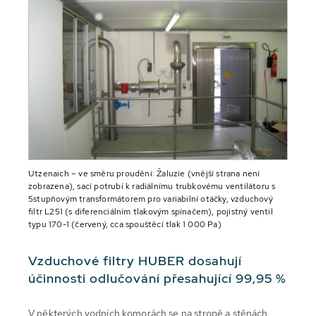
Utzenaich – ve směru proudění: Žaluzie (vnější strana není
zobrazena), sací potrubí k radiálnímu trubkovému ventilátoru s
5stupňovým transformátorem pro variabilní otáčky, vzduchový
filtr L251 (s diferenciálním tlakovým spínačem), pojistný ventil
typu 170-1 (červený, cca spouštěcí tlak 1 000 Pa)
Vzduchové filtry HUBER dosahují
účinnosti odlučování přesahující 99,95 %
V některých vodních komorách se na stropě a stěnách