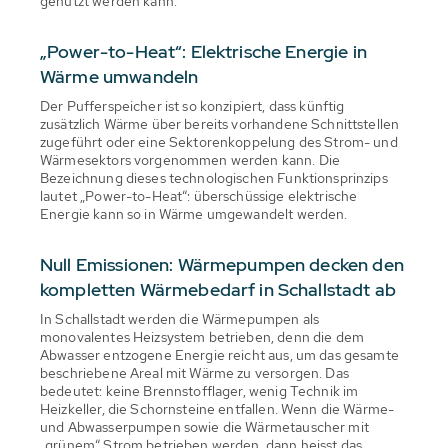
genutzt werden kann.
„Power-to-Heat“: Elektrische Energie in
Wärme umwandeln
Der Pufferspeicher ist so konzipiert, dass künftig
zusätzlich Wärme über bereits vorhandene Schnittstellen
zugeführt oder eine Sektorenkoppelung des Strom- und
Wärmesektors vorgenommen werden kann. Die
Bezeichnung dieses technologischen Funktionsprinzips
lautet „Power-to-Heat“: überschüssige elektrische
Energie kann so in Wärme umgewandelt werden.
Null Emissionen: Wärmepumpen decken den
kompletten Wärmebedarf in Schallstadt ab
In Schallstadt werden die Wärmepumpen als
monovalentes Heizsystem betrieben, denn die dem
Abwasser entzogene Energie reicht aus, um das gesamte
beschriebene Areal mit Wärme zu versorgen. Das
bedeutet: keine Brennstofflager, wenig Technik im
Heizkeller, die Schornsteine entfallen. Wenn die Wärme-
und Abwasserpumpen sowie die Wärmetauscher mit
„grünem“ Strom betrieben werden, dann heisst das