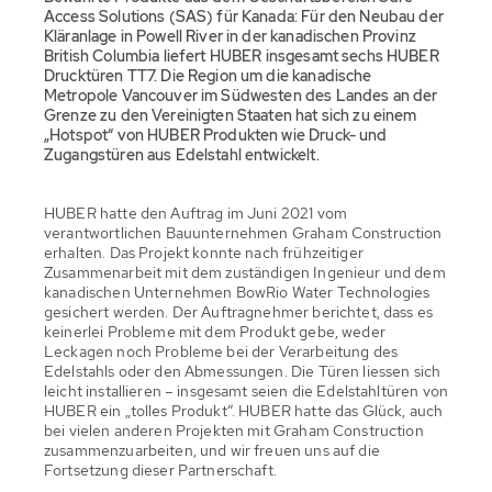
Access Solutions (SAS) für Kanada: Für den Neubau der
Kläranlage in Powell River in der kanadischen Provinz
British Columbia liefert HUBER insgesamt sechs HUBER
Drucktüren TT7. Die Region um die kanadische
Metropole Vancouver im Südwesten des Landes an der
Grenze zu den Vereinigten Staaten hat sich zu einem
„Hotspot“ von HUBER Produkten wie Druck- und
Zugangstüren aus Edelstahl entwickelt.
HUBER hatte den Auftrag im Juni 2021 vom
verantwortlichen Bauunternehmen Graham Construction
erhalten. Das Projekt konnte nach frühzeitiger
Zusammenarbeit mit dem zuständigen Ingenieur und dem
kanadischen Unternehmen BowRio Water Technologies
gesichert werden. Der Auftragnehmer berichtet, dass es
keinerlei Probleme mit dem Produkt gebe, weder
Leckagen noch Probleme bei der Verarbeitung des
Edelstahls oder den Abmessungen. Die Türen liessen sich
leicht installieren – insgesamt seien die Edelstahltüren von
HUBER ein „tolles Produkt“. HUBER hatte das Glück, auch
bei vielen anderen Projekten mit Graham Construction
zusammenzuarbeiten, und wir freuen uns auf die
Fortsetzung dieser Partnerschaft.