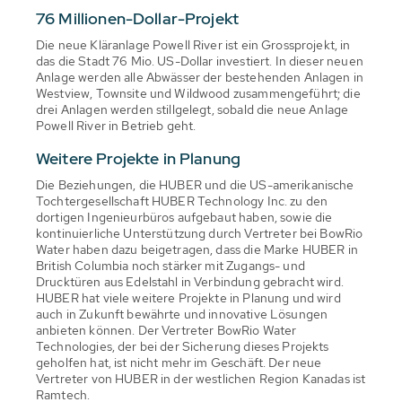
76 Millionen-Dollar-Projekt
Die neue Kläranlage Powell River ist ein Grossprojekt, in
das die Stadt 76 Mio. US-Dollar investiert. In dieser neuen
Anlage werden alle Abwässer der bestehenden Anlagen in
Westview, Townsite und Wildwood zusammengeführt; die
drei Anlagen werden stillgelegt, sobald die neue Anlage
Powell River in Betrieb geht.
Weitere Projekte in Planung
Die Beziehungen, die HUBER und die US-amerikanische
Tochtergesellschaft HUBER Technology Inc. zu den
dortigen Ingenieurbüros aufgebaut haben, sowie die
kontinuierliche Unterstützung durch Vertreter bei BowRio
Water haben dazu beigetragen, dass die Marke HUBER in
British Columbia noch stärker mit Zugangs- und
Drucktüren aus Edelstahl in Verbindung gebracht wird.
HUBER hat viele weitere Projekte in Planung und wird
auch in Zukunft bewährte und innovative Lösungen
anbieten können. Der Vertreter BowRio Water
Technologies, der bei der Sicherung dieses Projekts
geholfen hat, ist nicht mehr im Geschäft. Der neue
Vertreter von HUBER in der westlichen Region Kanadas ist
Ramtech.