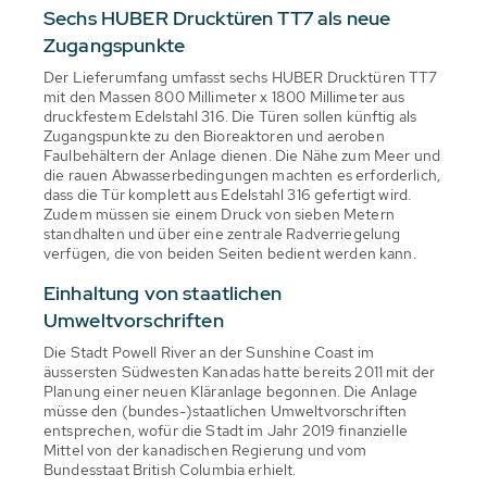
Sechs HUBER Drucktüren TT7 als neue
Zugangspunkte
Der Lieferumfang umfasst sechs HUBER Drucktüren TT7
mit den Massen 800 Millimeter x 1800 Millimeter aus
druckfestem Edelstahl 316. Die Türen sollen künftig als
Zugangspunkte zu den Bioreaktoren und aeroben
Faulbehältern der Anlage dienen. Die Nähe zum Meer und
die rauen Abwasserbedingungen machten es erforderlich,
dass die Tür komplett aus Edelstahl 316 gefertigt wird.
Zudem müssen sie einem Druck von sieben Metern
standhalten und über eine zentrale Radverriegelung
verfügen, die von beiden Seiten bedient werden kann.
Einhaltung von staatlichen
Umweltvorschriften
Die Stadt Powell River an der Sunshine Coast im
äussersten Südwesten Kanadas hatte bereits 2011 mit der
Planung einer neuen Kläranlage begonnen. Die Anlage
müsse den (bundes-)staatlichen Umweltvorschriften
entsprechen, wofür die Stadt im Jahr 2019 finanzielle
Mittel von der kanadischen Regierung und vom
Bundesstaat British Columbia erhielt.