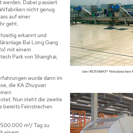
lt werden. Dabei passiert
tahlfabriken nicht genug
ass auf einer
hr geht.
hzeitig erkannt und
Kläranlage Bai Long Gang
o1 mit einem
tech Park von Shanghai,
Vier ROTAMAT® Feinstrechen 
erfahrungen wurde dann im
se, die KA Zhuyuan
einen
tet. Nun steht die zweite
 bereits Feinstrechen
 500.000 m³/ Tag zu
it einem