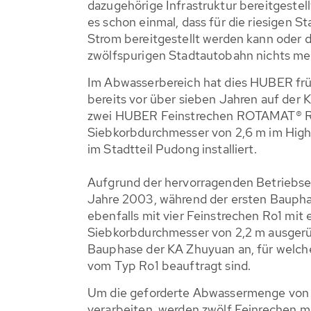
dazugehörige Infrastruktur bereitgestel
es schon einmal, dass für die riesigen S
Strom bereitgestellt werden kann oder d
zwölfspurigen Stadtautobahn nichts me
Im Abwasserbereich hat dies HUBER frü
bereits vor über sieben Jahren auf der 
zwei HUBER Feinstrechen ROTAMAT® R
Siebkorbdurchmesser von 2,6 m im High
im Stadtteil Pudong installiert.
Aufgrund der hervorragenden Betriebs
Jahre 2003, während der ersten Baupha
ebenfalls mit vier Feinstrechen Ro1 mit 
Siebkorbdurchmesser von 2,2 m ausgerüs
Bauphase der KA Zhuyuan an, für welche
vom Typ Ro1 beauftragt sind.
Um die geforderte Abwassermenge von
verarbeiten, werden zwölf Feinrechen m