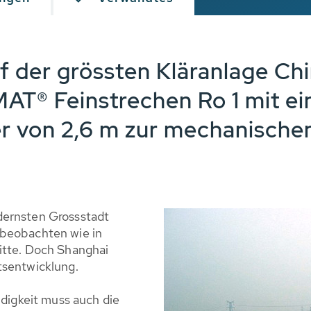
f der grössten Kläranlage Chi
AT® Feinstrechen Ro 1 mit e
 von 2,6 m zur mechanische
dernsten Grossstadt
 beobachten wie in
itte. Doch Shanghai
tsentwicklung.
igkeit muss auch die