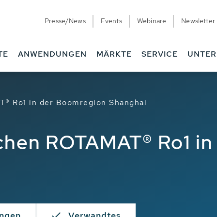
Presse/News
Events
Webinare
Newsletter
TE
ANWENDUNGEN
MÄRKTE
SERVICE
UNTE
® Ro1 in der Boomregion Shanghai
chen ROTAMAT® Ro1 in
ngen
Verwandtes