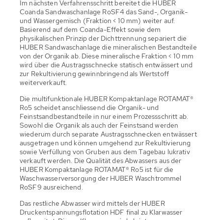
Im nächsten Verfahrensschritt bereitet die HUBER
Coanda Sandwaschanlage RoSF4 das Sand-, Organik-
und Wassergemisch (Fraktion < 10 mm) weiter auf.
Basierend auf dem Coanda-Effekt sowie dem
physikalischen Prinzip der Dichttrennung separiert die
HUBER Sandwaschanlage die mineralischen Bestandteile
von der Organik ab. Diese mineralische Fraktion < 10 mm
wird über die Austragsschnecke statisch entwässert und
zur Rekultivierung gewinnbringend als Wertstoff
weiterverkauft.
Die multifunktionale HUBER Kompaktanlage ROTAMAT®
Ro5 scheidet anschliessend die Organik- und
Feinstsandbestandteile in nur einem Prozessschritt ab.
Sowohl die Organik als auch der Feinstsand werden
wiederum durch separate Austragsschnecken entwässert
ausgetragen und können umgehend zur Rekultivierung
sowie Verfüllung von Gruben aus dem Tagebau lukrativ
verkauft werden. Die Qualität des Abwassers aus der
HUBER Kompaktanlage ROTAMAT® Ro5 ist für die
Waschwasserversorgung der HUBER Waschtrommel
RoSF9 ausreichend.
Das restliche Abwasser wird mittels der HUBER
Druckentspannungsflotation HDF final zu Klarwasser