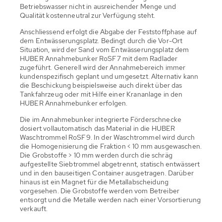
Betriebswasser nicht in ausreichender Menge und
Qualität kostenneutral zur Verfügung steht.
Anschliessend erfolgt die Abgabe der Feststoffphase auf
dem Entwässerungsplatz. Bedingt durch die Vor-Ort
Situation, wird der Sand vom Entwässerungsplatz dem
HUBER Annahmebunker RoSF7 mit dem Radlader
zugeführt. Generell wird der Annahmebereich immer
kundenspezifisch geplant und umgesetzt. Alternativ kann
die Beschickung beispielsweise auch direkt über das
Tankfahrzeug oder mit Hilfe einer Krananlage in den
HUBER Annahmebunker erfolgen.
Die im Annahmebunker integrierte Förderschnecke
dosiert vollautomatisch das Material in die HUBER
Waschtrommel RoSF9. In der Waschtrommel wird durch
die Homogenisierung die Fraktion < 10 mm ausgewaschen.
Die Grobstoffe > 10 mm werden durch die schräg
aufgestellte Siebtrommel abgetrennt, statisch entwässert
und in den bauseitigen Container ausgetragen. Darüber
hinaus ist ein Magnet für die Metallabscheidung
vorgesehen. Die Grobstoffe werden vom Betreiber
entsorgt und die Metalle werden nach einer Vorsortierung
verkauft.