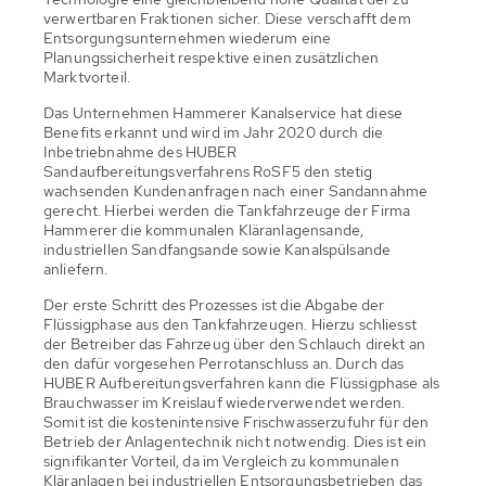
verwertbaren Fraktionen sicher. Diese verschafft dem
Entsorgungsunternehmen wiederum eine
Planungssicherheit respektive einen zusätzlichen
Marktvorteil.
Das Unternehmen Hammerer Kanalservice hat diese
Benefits erkannt und wird im Jahr 2020 durch die
Inbetriebnahme des HUBER
Sandaufbereitungsverfahrens RoSF5 den stetig
wachsenden Kundenanfragen nach einer Sandannahme
gerecht. Hierbei werden die Tankfahrzeuge der Firma
Hammerer die kommunalen Kläranlagensande,
industriellen Sandfangsande sowie Kanalspülsande
anliefern.
Der erste Schritt des Prozesses ist die Abgabe der
Flüssigphase aus den Tankfahrzeugen. Hierzu schliesst
der Betreiber das Fahrzeug über den Schlauch direkt an
den dafür vorgesehen Perrotanschluss an. Durch das
HUBER Aufbereitungsverfahren kann die Flüssigphase als
Brauchwasser im Kreislauf wiederverwendet werden.
Somit ist die kostenintensive Frischwasserzufuhr für den
Betrieb der Anlagentechnik nicht notwendig. Dies ist ein
signifikanter Vorteil, da im Vergleich zu kommunalen
Kläranlagen bei industriellen Entsorgungsbetrieben das