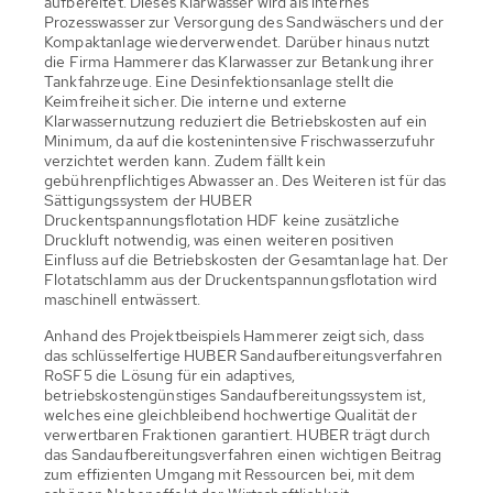
aufbereitet. Dieses Klarwasser wird als internes
Prozesswasser zur Versorgung des Sandwäschers und der
Kompaktanlage wiederverwendet. Darüber hinaus nutzt
die Firma Hammerer das Klarwasser zur Betankung ihrer
Tankfahrzeuge. Eine Desinfektionsanlage stellt die
Keimfreiheit sicher. Die interne und externe
Klarwassernutzung reduziert die Betriebskosten auf ein
Minimum, da auf die kostenintensive Frischwasserzufuhr
verzichtet werden kann. Zudem fällt kein
gebührenpflichtiges Abwasser an. Des Weiteren ist für das
Sättigungssystem der HUBER
Druckentspannungsflotation HDF keine zusätzliche
Druckluft notwendig, was einen weiteren positiven
Einfluss auf die Betriebskosten der Gesamtanlage hat. Der
Flotatschlamm aus der Druckentspannungsflotation wird
maschinell entwässert.
Anhand des Projektbeispiels Hammerer zeigt sich, dass
das schlüsselfertige HUBER Sandaufbereitungsverfahren
RoSF5 die Lösung für ein adaptives,
betriebskostengünstiges Sandaufbereitungssystem ist,
welches eine gleichbleibend hochwertige Qualität der
verwertbaren Fraktionen garantiert. HUBER trägt durch
das Sandaufbereitungsverfahren einen wichtigen Beitrag
zum effizienten Umgang mit Ressourcen bei, mit dem