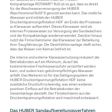
Kompaktanlage ROTAMAT® Ro5 ist so gut, dass es direkt
für die Waschwasserversorgung der HUBER
Waschtrommel RoSF9 genutzt werden kann. Das restliche
Abwasser wird mittels der HUBER
Druckentspannungsflotation HDF am Ende des Prozesses
zu Klarwasser aufbereitet. Dieses Klarwasser wird als
internes Prozesswasser zur Versorgung des Sandwäschers
und der Kompaktanlage wiederverwendet. Darüber hinaus
nutzt die Firma Hammerer das Klarwasser zur Betankung
ihrer Saugfahrzeuge. Die Desinfektionsanlage stellt sicher,
dass das Wasser von Keimen befreit ist.
Die interne und externe Klarwassernutzung reduziert die
Betriebskosten auf ein Minimum, da auf die
kostenintensive Frischwasserzufuhr verzichtet werden
kann, und zudem kein gebührenpflichtiges Abwasser
anfällt. Des Weiteren ist für das Sättigungssystem der
HUBER Druckentspannungsflotation HDF keine
zusätzliche Druckluft notwendig, was einen weiteren
positiven Einfluss auf die Betriebskosten der
Gesamtanlage darstellt. Der Flotatschlamm aus der
Druckentspannungsflotation wird maschinell entwässert.
Das HUBER Sandaufbereitungsverfahren