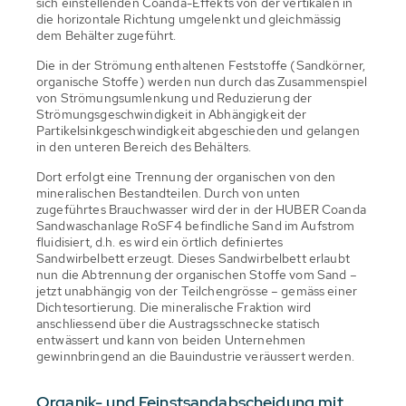
sich einstellenden Coanda-Effekts von der vertikalen in
die horizontale Richtung umgelenkt und gleichmässig
dem Behälter zugeführt.
Die in der Strömung enthaltenen Feststoffe (Sandkörner,
organische Stoffe) werden nun durch das Zusammenspiel
von Strömungsumlenkung und Reduzierung der
Strömungsgeschwindigkeit in Abhängigkeit der
Partikelsinkgeschwindigkeit abgeschieden und gelangen
in den unteren Bereich des Behälters.
Dort erfolgt eine Trennung der organischen von den
mineralischen Bestandteilen. Durch von unten
zugeführtes Brauchwasser wird der in der HUBER Coanda
Sandwaschanlage RoSF4 befindliche Sand im Aufstrom
fluidisiert, d.h. es wird ein örtlich definiertes
Sandwirbelbett erzeugt. Dieses Sandwirbelbett erlaubt
nun die Abtrennung der organischen Stoffe vom Sand –
jetzt unabhängig von der Teilchengrösse – gemäss einer
Dichtesortierung. Die mineralische Fraktion wird
anschliessend über die Austragsschnecke statisch
entwässert und kann von beiden Unternehmen
gewinnbringend an die Bauindustrie veräussert werden.
Organik- und Feinstsandabscheidung mit