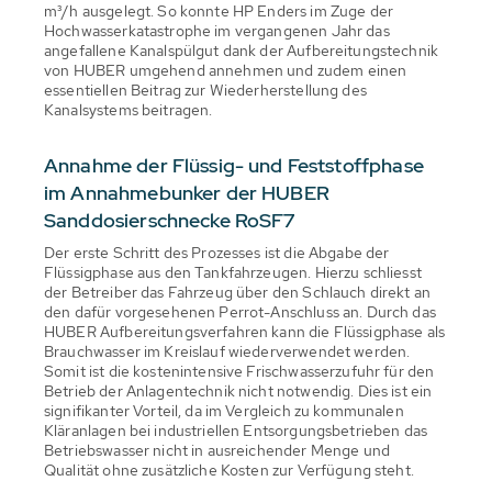
m³/h ausgelegt. So konnte HP Enders im Zuge der
Hochwasserkatastrophe im vergangenen Jahr das
angefallene Kanalspülgut dank der Aufbereitungstechnik
von HUBER umgehend annehmen und zudem einen
essentiellen Beitrag zur Wiederherstellung des
Kanalsystems beitragen.
Annahme der Flüssig- und Feststoffphase
im Annahmebunker der HUBER
Sanddosierschnecke RoSF7
Der erste Schritt des Prozesses ist die Abgabe der
Flüssigphase aus den Tankfahrzeugen. Hierzu schliesst
der Betreiber das Fahrzeug über den Schlauch direkt an
den dafür vorgesehenen Perrot-Anschluss an. Durch das
HUBER Aufbereitungsverfahren kann die Flüssigphase als
Brauchwasser im Kreislauf wiederverwendet werden.
Somit ist die kostenintensive Frischwasserzufuhr für den
Betrieb der Anlagentechnik nicht notwendig. Dies ist ein
signifikanter Vorteil, da im Vergleich zu kommunalen
Kläranlagen bei industriellen Entsorgungsbetrieben das
Betriebswasser nicht in ausreichender Menge und
Qualität ohne zusätzliche Kosten zur Verfügung steht.