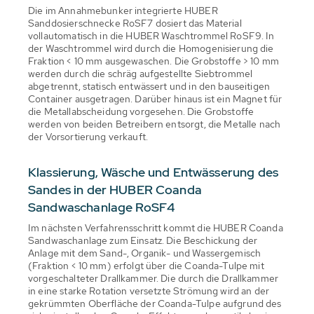
Die im Annahmebunker integrierte HUBER
Sanddosierschnecke RoSF7 dosiert das Material
vollautomatisch in die HUBER Waschtrommel RoSF9. In
der Waschtrommel wird durch die Homogenisierung die
Fraktion < 10 mm ausgewaschen. Die Grobstoffe > 10 mm
werden durch die schräg aufgestellte Siebtrommel
abgetrennt, statisch entwässert und in den bauseitigen
Container ausgetragen. Darüber hinaus ist ein Magnet für
die Metallabscheidung vorgesehen. Die Grobstoffe
werden von beiden Betreibern entsorgt, die Metalle nach
der Vorsortierung verkauft.
Klassierung, Wäsche und Entwässerung des
Sandes in der HUBER Coanda
Sandwaschanlage RoSF4
Im nächsten Verfahrensschritt kommt die HUBER Coanda
Sandwaschanlage zum Einsatz. Die Beschickung der
Anlage mit dem Sand-, Organik- und Wassergemisch
(Fraktion < 10 mm) erfolgt über die Coanda-Tulpe mit
vorgeschalteter Drallkammer. Die durch die Drallkammer
in eine starke Rotation versetzte Strömung wird an der
gekrümmten Oberfläche der Coanda-Tulpe aufgrund des