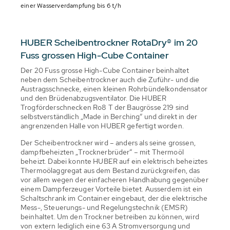
einer Wasserverdampfung bis 6 t/h
HUBER Scheibentrockner RotaDry® im 20
Fuss grossen High-Cube Container
Der 20 Fuss grosse High-Cube Container beinhaltet
neben dem Scheibentrockner auch die Zuführ- und die
Austragsschnecke, einen kleinen Rohrbündelkondensator
und den Brüdenabzugsventilator. Die HUBER
Trogförderschnecken Ro8 T der Baugrösse 219 sind
selbstverständlich „Made in Berching“ und direkt in der
angrenzenden Halle von HUBER gefertigt worden.
Der Scheibentrockner wird – anders als seine grossen,
dampfbeheizten „Trocknerbrüder“ – mit Thermoöl
beheizt. Dabei konnte HUBER auf ein elektrisch beheiztes
Thermoölaggregat aus dem Bestand zurückgreifen, das
vor allem wegen der einfacheren Handhabung gegenüber
einem Dampferzeuger Vorteile bietet. Ausserdem ist ein
Schaltschrank im Container eingebaut, der die elektrische
Mess-, Steuerungs- und Regelungstechnik (EMSR)
beinhaltet. Um den Trockner betreiben zu können, wird
von extern lediglich eine 63 A Stromversorgung und