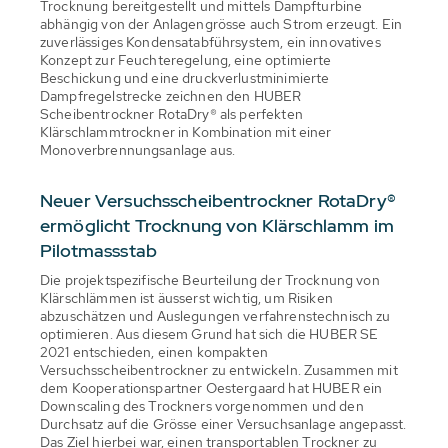
Trocknung bereitgestellt und mittels Dampfturbine
abhängig von der Anlagengrösse auch Strom erzeugt. Ein
zuverlässiges Kondensatabführsystem, ein innovatives
Konzept zur Feuchteregelung, eine optimierte
Beschickung und eine druckverlustminimierte
Dampfregelstrecke zeichnen den HUBER
Scheibentrockner RotaDry® als perfekten
Klärschlammtrockner in Kombination mit einer
Monoverbrennungsanlage aus.
Neuer Versuchsscheibentrockner RotaDry®
ermöglicht Trocknung von Klärschlamm im
Pilotmassstab
Die projektspezifische Beurteilung der Trocknung von
Klärschlämmen ist äusserst wichtig, um Risiken
abzuschätzen und Auslegungen verfahrenstechnisch zu
optimieren. Aus diesem Grund hat sich die HUBER SE
2021 entschieden, einen kompakten
Versuchsscheibentrockner zu entwickeln. Zusammen mit
dem Kooperationspartner Oestergaard hat HUBER ein
Downscaling des Trockners vorgenommen und den
Durchsatz auf die Grösse einer Versuchsanlage angepasst.
Das Ziel hierbei war, einen transportablen Trockner zu