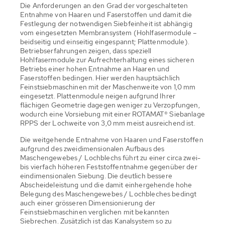
Die Anforderungen an den Grad der vorgeschalteten
Entnahme von Haaren und Faserstoffen und damit die
Festlegung der notwendigen Siebfeinheit ist abhängig
vom eingesetzten Membransystem (Hohlfasermodule –
beidseitig und einseitig eingespannt; Plattenmodule).
Betriebserfahrungen zeigen, dass speziell
Hohlfasermodule zur Aufrechterhaltung eines sicheren
Betriebs einer hohen Entnahme an Haaren und
Faserstoffen bedingen. Hier werden hauptsächlich
Feinstsiebmaschinen mit der Maschenweite von 1,0 mm
eingesetzt. Plattenmodule neigen aufgrund Ihrer
flächigen Geometrie dagegen weniger zu Verzopfungen,
wodurch eine Vorsiebung mit einer ROTAMAT® Siebanlage
RPPS der Lochweite von 3,0 mm meist ausreichend ist.
Die weitgehende Entnahme von Haaren und Faserstoffen
aufgrund des zweidimensionalen Aufbaus des
Maschengewebes / Lochblechs führt zu einer circa zwei-
bis vierfach höheren Feststoffentnahme gegenüber der
eindimensionalen Siebung. Die deutlich bessere
Abscheideleistung und die damit einhergehende hohe
Belegung des Maschengewebes / Lochbleches bedingt
auch einer grösseren Dimensionierung der
Feinstsiebmaschinen verglichen mit bekannten
Siebrechen. Zusätzlich ist das Kanalsystem so zu