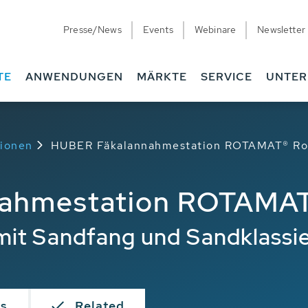
Presse/News
Events
Webinare
Newsletter
TE
ANWENDUNGEN
MÄRKTE
SERVICE
UNTE
ionen
HUBER Fäkalannahmestation ROTAMAT® Ro
ahmestation ROTAMAT
it Sandfang und Sandklassie
s
Related