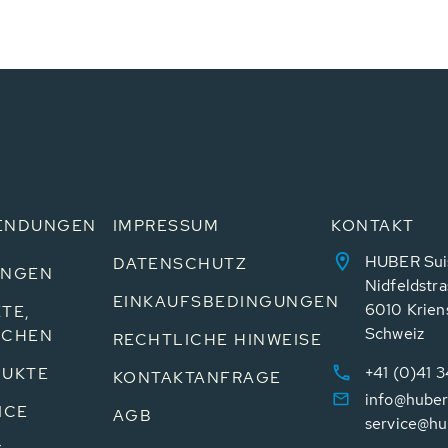
ENDUNGEN
IMPRESSUM
KONTAKT
HUBER Sui
DATENSCHUTZ
UNGEN
Nidfeldstra
EINKAUFSBEDINGUNGEN
6010 Krien
TE,
Schweiz
NCHEN
RECHTLICHE HINWEISE
+41 (0)41 
UKTE
KONTAKTANFRAGE
info@huber
ICE
AGB
service@hu