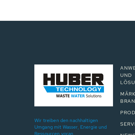
ANW
UND
LÖS
MÄRK
BRA
PROD
Wir treiben den nachhaltigen
SERV
Umgang mit Wasser, Energie und
Ressourcen voran