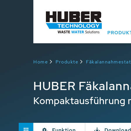
PRODUK
Home
Produkte
Fäkalannahmestat
HUBER Fäkalann
Kompaktausführung m
Funktion
Download