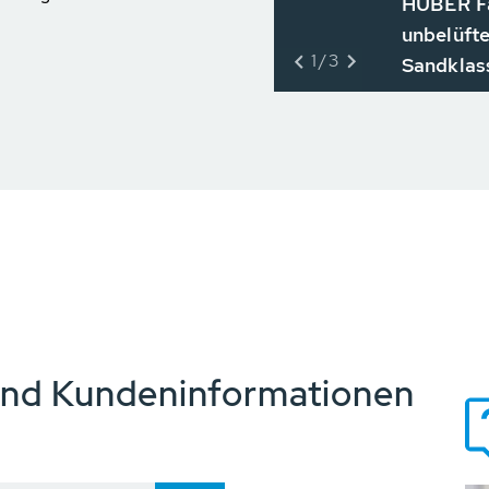
HUBER Fä
unbelüfte
1/3
Sandklas
und Kundeninformationen