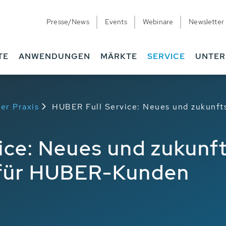
Presse/News
Events
Webinare
Newsletter
TE
ANWENDUNGEN
MÄRKTE
SERVICE
UNTE
er Praxis
HUBER Full Service: Neues und zukunft
ice: Neues und zukunf
 für HUBER-Kunden