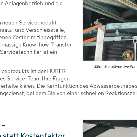
en Anlagenbetrieb und die
m neuen Serviceprodukt
rsatz- und Verschleissteile,
enen Kosten mitinbegriffen.
elmässige Know-how-Transfer
ervicetechniker ist ein
Jährliche präventive War
viceprodukts ist der HUBER
nes Service-Team Ihre Fragen
rhalte klären. Die Kernfunktion des Abwasserbetriebes 
sdienst, bei dem Sie von einer schnellen Reaktionszeit 
 –
statt Kostenfaktor