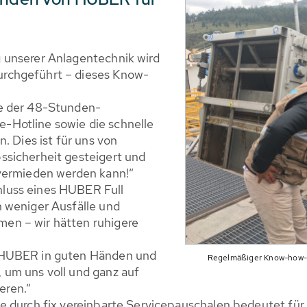
g unserer Anlagentechnik wird
urchgeführt – dieses Know-
ie der 48-Stunden-
-Hotline sowie die schnelle
n. Dies ist für uns von
ssicherheit gesteigert und
 vermieden werden kann!“
hluss eines HUBER Full
h weniger Ausfälle und
en – wir hätten ruhigere
i HUBER in guten Händen und
Regelmäßiger Know-how-T
 um uns voll und ganz auf
eren.“
le durch fix vereinbarte Servicepauschalen bedeutet für