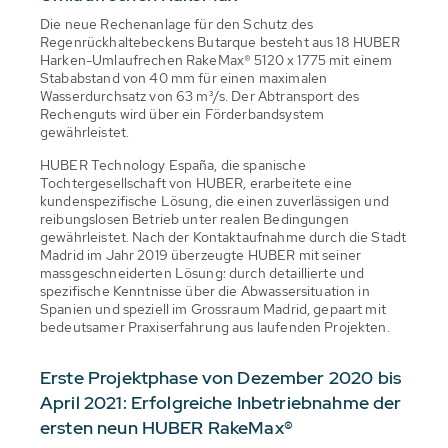
Die neue Rechenanlage für den Schutz des
Regenrückhaltebeckens Butarque besteht aus 18 HUBER
Harken-Umlaufrechen RakeMax® 5120 x 1775 mit einem
Stababstand von 40 mm für einen maximalen
Wasserdurchsatz von 63 m³/s. Der Abtransport des
Rechenguts wird über ein Förderbandsystem
gewährleistet.
HUBER Technology España, die spanische
Tochtergesellschaft von HUBER, erarbeitete eine
kundenspezifische Lösung, die einen zuverlässigen und
reibungslosen Betrieb unter realen Bedingungen
gewährleistet. Nach der Kontaktaufnahme durch die Stadt
Madrid im Jahr 2019 überzeugte HUBER mit seiner
massgeschneiderten Lösung: durch detaillierte und
spezifische Kenntnisse über die Abwassersituation in
Spanien und speziell im Grossraum Madrid, gepaart mit
bedeutsamer Praxiserfahrung aus laufenden Projekten.
Erste Projektphase von Dezember 2020 bis
April 2021: Erfolgreiche Inbetriebnahme der
ersten neun HUBER RakeMax®