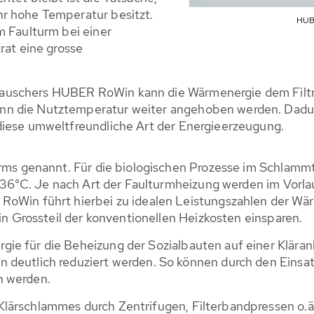
r hohe Temperatur besitzt.
HUBE
m Faulturm bei einer
rat eine grosse
auschers HUBER RoWin kann die Wärmenergie dem Filtr
n die Nutztemperatur weiter angehoben werden. Dadurch
diese umweltfreundliche Art der Energieerzeugung.
urms genannt. Für die biologischen Prozesse im Schlamm
ei 36°C. Je nach Art der Faulturmheizung werden im Vorl
 RoWin führt hierbei zu idealen Leistungszahlen der W
ein Grossteil der konventionellen Heizkosten einsparen.
ie für die Beheizung der Sozialbauten auf einer Klära
 deutlich reduziert werden. So können durch den Einsa
n werden.
lärschlammes durch Zentrifugen, Filterbandpressen o.ä