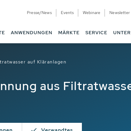
Presse/News
Events
Webinare
Newsletter
TE
ANWENDUNGEN
MÄRKTE
SERVICE
UNTE
tratwasser auf Kläranlagen
nnung aus Filtratwasse
ngen
Verwandtes