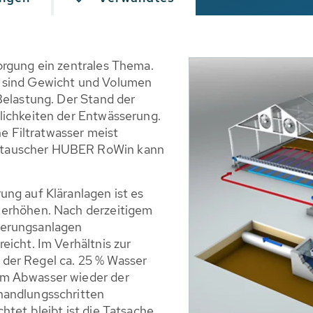
orgung ein zentrales Thema.
 sind Gewicht und Volumen
Belastung. Der Stand der
lichkeiten der Entwässerung.
he Filtratwasser meist
etauscher HUBER RoWin kann
ng auf Kläranlagen ist es
 erhöhen. Nach derzeitigem
serungsanlagen
eicht. Im Verhältnis zur
der Regel ca. 25 % Wasser
em Abwasser wieder der
handlungsschritten
tet bleibt ist die Tatsache,