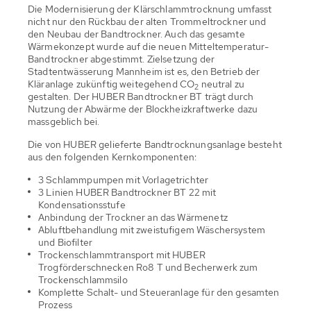
Die Modernisierung der Klärschlammtrocknung umfasst
nicht nur den Rückbau der alten Trommeltrockner und
den Neubau der Bandtrockner. Auch das gesamte
Wärmekonzept wurde auf die neuen Mitteltemperatur-
Bandtrockner abgestimmt. Zielsetzung der
Stadtentwässerung Mannheim ist es, den Betrieb der
Kläranlage zukünftig weitegehend CO
neutral zu
2
gestalten. Der HUBER Bandtrockner BT trägt durch
Nutzung der Abwärme der Blockheizkraftwerke dazu
massgeblich bei.
Die von HUBER gelieferte Bandtrocknungsanlage besteht
aus den folgenden Kernkomponenten:
3 Schlammpumpen mit Vorlagetrichter
3 Linien HUBER Bandtrockner BT 22 mit
Kondensationsstufe
Anbindung der Trockner an das Wärmenetz
Abluftbehandlung mit zweistufigem Wäschersystem
und Biofilter
Trockenschlammtransport mit HUBER
Trogförderschnecken Ro8 T und Becherwerk zum
Trockenschlammsilo
Komplette Schalt- und Steueranlage für den gesamten
Prozess