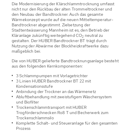
Die Modernisierung der Klärschlammtrocknung umfasst
nicht nur den Rückbau der alten Trommeltrockner und
den Neubau der Bandtrockner. Auch das gesamte
Wärmekonzept wurde auf die neuen Mitteltemperatur-
Bandtrockner abgestimmt. Zielsetzung der
Stadtentwässerung Mannheim ist es, den Betrieb der
Kläranlage zukünftig weitegehend CO
neutral zu
2
gestalten. Der HUBER Bandtrockner BT trägt durch
Nutzung der Abwärme der Blockheizkraftwerke dazu
maßgeblich bei.
Die von HUBER gelieferte Bandtrocknungsanlage besteht
aus den folgenden Kernkomponenten:
3 Schlammpumpen mit Vorlagetrichter
3 Linien HUBER Bandtrockner BT 22 mit
Kondensationsstufe
Anbindung der Trockner an das Wärmenetz
Abluftbehandlung mit zweistufigem Wäschersystem
und Biofilter
Trockenschlammtransport mit HUBER
Trogförderschnecken Ro8 T und Becherwerk zum
Trockenschlammsilo
Komplette Schalt- und Steueranlage für den gesamten
Prozess