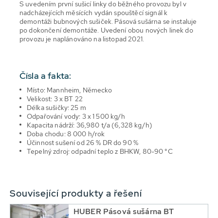
S uvedením první sušicí linky do běžného provozu byl v
nadcházejících měsících vydán spouštěcí signál k
demontáži bubnových sušiček. Pásová sušárna se instaluje
po dokončení demontáže. Uvedení obou nových linek do
provozu je naplánováno na listopad 2021.
Čísla a fakta:
Místo: Mannheim, Německo
Velikost: 3 x BT 22
Délka sušičky: 25 m
Odpařování vody: 3 x 1 500 kg/h
Kapacita nádrží: 36,980 t/a (6,328 kg/h)
Doba chodu: 8 000 h/rok
Účinnost sušení od 26 % DR do 90 %
Tepelný zdroj: odpadní teplo z BHKW, 80-90 °C
Související produkty a řešení
HUBER Pásová sušárna BT