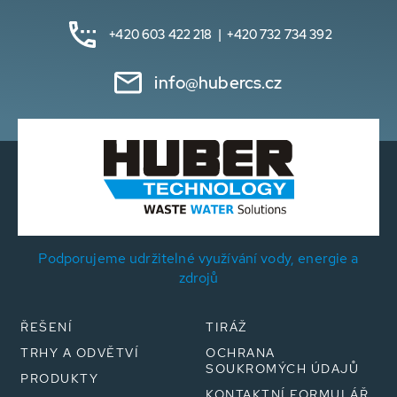
+420 603 422 218 | +420 732 734 392
info@hubercs.cz
Podporujeme udržitelné využívání vody, energie a
zdrojů
ŘEŠENÍ
TIRÁŽ
TRHY A ODVĚTVÍ
OCHRANA
SOUKROMÝCH ÚDAJŮ
PRODUKTY
KONTAKTNÍ FORMULÁŘ