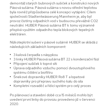
demontáž starých bubnových sušiček a konstrukci nových
Pásová sušárna. Pásová sušárna s novou střední teplotou
byla rovněž přizpůsobena celé koncepci vytápění. Cílem
společnosti Stadtentwässerung Mannheim je, aby byl
provoz čistírny odpadních vod v budoucnu převážně CO2
neutrální. HUBER Pásová sušárna BT k tomu významně
přispívá využitím odpadního tepla blokových tepelných
elektráren.
Nízkoteplotní sušení v pásové sušárně HUBER se skládá z
následujících základních komponent:
3 kalová čerpadla s násypkou
3 linky HUBER Pásová sušárna BT 22 s kondenzační fází
Připojení sušiček k topné síti
Úprava odpadního vzduchu pomocí dvoustupňového
systému čištění a biofiltru
Šnekové dopravníky HUBER Ro8 T a lopatové
dopravníky pro přepravu suchého kalu do sila
Kompletní rozvaděč a řídicí systém pro celý proces
Po plánovací a stavební době cca 15 měsíců mohlo být
uvedení první linky do provozu provedeno již v červenci
2020.