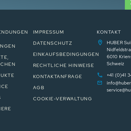
ENDUNGEN
IMPRESSUM
KONTAKT
HUBER Sui
DATENSCHUTZ
UNGEN
Nidfeldstra
EINKAUFSBEDINGUNGEN
6010 Krien
TE,
Schweiz
NCHEN
RECHTLICHE HINWEISE
+41 (0)41 
UKTE
KONTAKTANFRAGE
info@huber
ICE
AGB
service@hu
S
COOKIE-VERWALTUNG
IERE