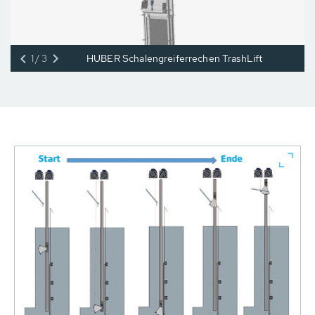
1/3
HUBER Schalengreiferrechen TrashLift