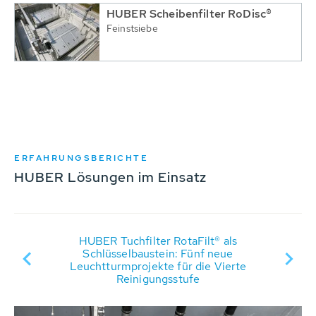
HUBER Scheibenfilter RoDisc®
Feinstsiebe
ERFAHRUNGSBERICHTE
HUBER Lösungen im Einsatz
HUBER Tuchfilter RotaFilt® als
D
Schlüsselbaustein: Fünf neue
R
Leuchtturmprojekte für die Vierte
Reinigungsstufe