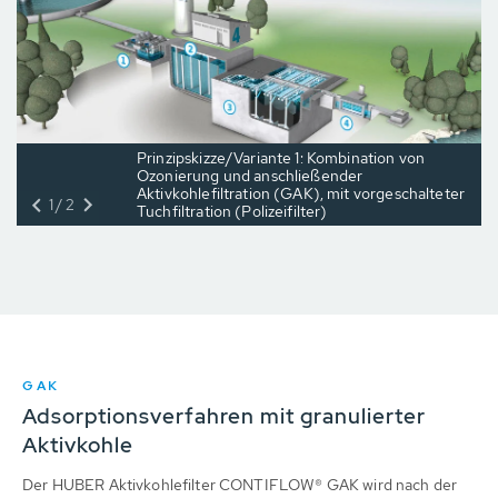
Prinzipskizze/Variante 1: Kombination von
Ozonierung und anschließender
Aktivkohlefiltration (GAK), mit vorgeschalteter
1/2
Tuchfiltration (Polizeifilter)
GAK
Adsorptionsverfahren mit granulierter
Aktivkohle
Der HUBER Aktivkohlefilter CONTIFLOW® GAK wird nach der