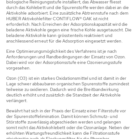
biologische Reinigungsstufe installiert, das Abwasser fliesst
durch das Kohlebett und die Spurenstoffe werden dabei an die
Aktivkohle adsorbiert. Eine zusätzliche Abtrennstufe nach dem
HUBER Aktivkohlefilter CONTIFLOW® GAK ist nicht
erforderlich. Nach Erreichen der Adsorptionskapazität wird die
beladene Aktivkohle gegen eine frische Kohle ausgetauscht. Die
beladene Aktivkohle kann grösstenteils reaktiviert und
anschliessend erneut für die Adsorption eingesetzt werden.
Eine Optimierungsmöglichkeit des Verfahrens ist je nach
Anforderungen und Randbedingungen der Einsatz von Ozon.
Dabei wird vor der Adsorptionsstufe eine Ozonierungsstufe
vorgesehen.
Ozon (O3) ist ein starkes Oxidationsmittel und ist damit in der
Lage schwer abbaubaren organischen Spurenstoffe zumindest
teilweise zu oxidieren. Dadurch wird die Breitbandwirkung
deutlich erhöht und zusätzlich die Standzeit der Aktivkohle
verlängert.
Bewährt hat sich in der Praxis der Einsatz einer Filterstufe vor
der Spurenstoffelimination. Damit können Schmutz- und
Störstoffe zuverlässig abgeschieden werden und gelangen
somit nicht das Aktivkohlebett oder die Ozonanlage. Neben der
erhöhten Wartungsfreundlichkeit kann die Filtrationsstufe
gleichzeitig auch als Flockungsfilter für die Phosphor-