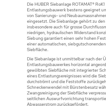
Die HUBER Siebanlage ROTAMAT® RoK1 ist
Entlastungsbauwerk bestens geeignet un
von Sanierungs- und Neubaumassnahmen
eingesetzt. Die Siebanlage gehört zu den 
insbesondere auch für grosse Durchfluss
niedrigen, hydraulischen Widerstand konzi
Siebung garantiert einen sehr hohen Fest
einer automatischen, siebgutschonenden
Siebfläche.
Die Siebanlage ist unmittelbar nach der 
Entlastungsbauwerkes horizontal angeord
gewölbten Siebfläche mit integrierter S
eines Entlastungsereignisses wird die Si
durchströmt und die Feststoffe zurück­ge
Schneckenwendel mit Bürstenbesatz wäh
Zwangsreinigung der Siebfläche verpress
seitlichen Auswurfvorrichtung transporti
Abwasserstrom zurück­gefördert.