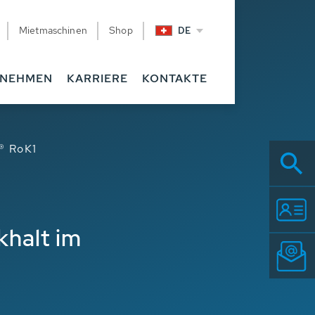
Mietmaschinen
Shop
DE
RNEHMEN
KARRIERE
KONTAKTE
® RoK1
halt im