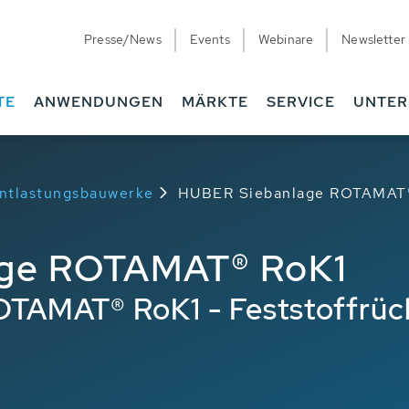
Presse/News
Events
Webinare
Newsletter
TE
ANWENDUNGEN
MÄRKTE
SERVICE
UNTE
Entlastungsbauwerke
HUBER Siebanlage ROTAMAT
ge ROTAMAT® RoK1
TAMAT® RoK1 - Feststoffrück