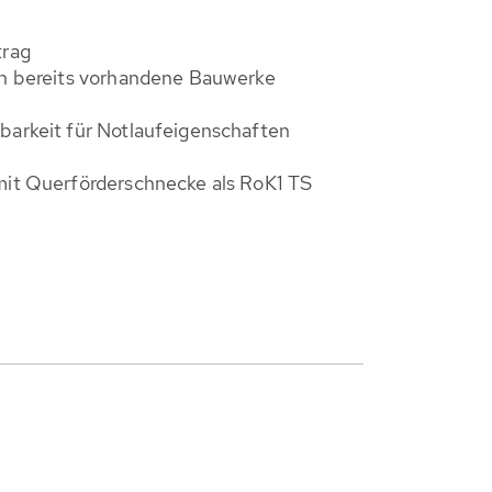
trag
in bereits vorhandene Bauwerke
barkeit für Notlaufeigenschaf­ten
mit Querförderschnecke als RoK1 TS