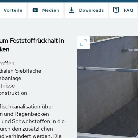
Vorteile
Medien
Downloads
FAQ
um Feststoffrückhalt in
ken
toffen
dialen Siebfläche
iebanlage
tnisse
onstruktion
Mischkanalisation über
en und Regenbecken
und Schwebstoffen in die
urch den zusätzlichen
d verhindert werden. Die