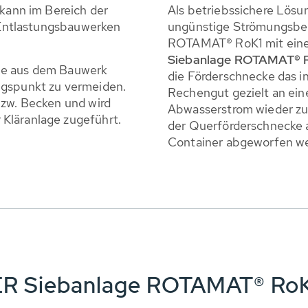
ann im Bereich der
Als betriebssichere Lösu
n Entlastungsbauwerken
ungünstige Strömungsbe
ROTAMAT® RoK1 mit eine
Siebanlage ROTAMAT® 
me aus dem Bauwerk
die Förderschnecke das i
ngspunkt zu vermeiden.
Rechengut gezielt an ein
bzw. Becken und wird
Abwasserstrom wieder zur
Kläranlage zugeführt.
der Querförderschnecke 
Container abgeworfen w
BER Siebanlage ROTAMAT® Ro