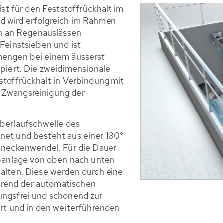
 für den Feststoffrückhalt im
d wird erfolgreich im Rahmen
 an Regenauslässen
Feinstsieben und ist
mengen bei einem äusserst
piert. Die zweidi­mensionale
stoffrückhalt in Verbindung mit
 Zwangsreinigung der
Überlaufschwelle des
net und besteht aus einer 180°
chneckenwendel. Für die Dauer
ebanlage von oben nach unten
halten. Diese werden durch eine
rend der automatischen
ungsfrei und schonend zur
ert und in den weiterführenden