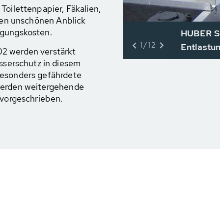
Toilettenpapier, Fäkalien,
inen unschönen Anblick
rgungskosten.
HUBER Si
1/12
Entlastun
02 werden verstärkt
serschutz in diesem
besonders gefährdete
werden weitergehende
orgeschrieben.