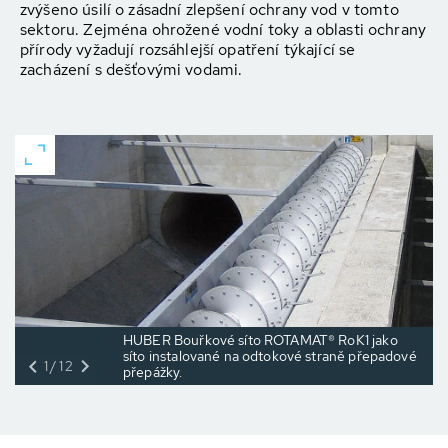
zvýšeno úsilí o zásadní zlepšení ochrany vod v tomto
sektoru. Zejména ohrožené vodní toky a oblasti ochrany
přírody vyžadují rozsáhlejší opatření týkající se
zacházení s dešťovými vodami.
HUBER Bouřkové síto ROTAMAT® RoK1 jako
síto instalované na odtokové straně přepadové
1/12
přepážky.