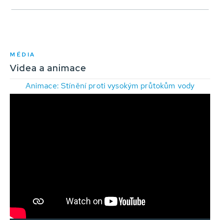
MÉDIA
Videa a animace
Animace: Stínění proti vysokým průtokům vody