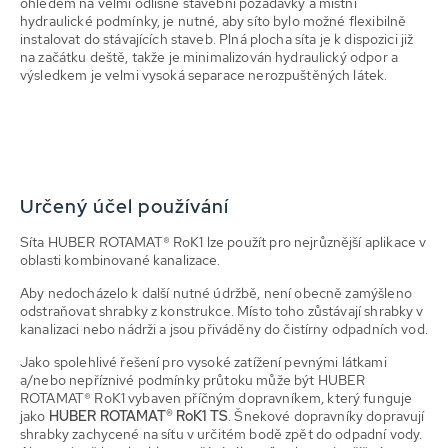
ohledem na velmi odlišné stavební požadavky a místní
hydraulické podmínky, je nutné, aby síto bylo možné flexibilně
instalovat do stávajících staveb. Plná plocha síta je k dispozici již
na začátku deště, takže je minimalizován hydraulický odpor a
výsledkem je velmi vysoká separace nerozpuštěných látek.
Určený účel používání
Síta HUBER ROTAMAT® RoK1 lze použít pro nejrůznější aplikace v
oblasti kombinované kanalizace.
Aby nedocházelo k další nutné údržbě, není obecně zamýšleno
odstraňovat shrabky z konstrukce. Místo toho zůstávají shrabky v
kanalizaci nebo nádrži a jsou přiváděny do čistírny odpadních vod.
Jako spolehlivé řešení pro vysoké zatížení pevnými látkami
a/nebo nepříznivé podmínky průtoku může být HUBER
ROTAMAT® RoK1 vybaven příčným dopravníkem, který funguje
jako
HUBER ROTAMAT® RoK1 TS
. Šnekové dopravníky dopravují
shrabky zachycené na sítu v určitém bodě zpět do odpadní vody.