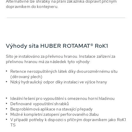
Alternativně lze shrabky na přání zákazníka dopravit příčným
dopravníkem do kontejneru.
Výhody síta HUBER ROTAMAT® RoK1
Síto je instalováno za přelivnou hranou. Instalace zařízení za
přelivnou hranou má za následek tyto výhody:
Retence nerozpuštěných látek díky dvourozměrnému sítu
(děrovaný plech)
Nízký hydraulický odpor díky instalaci ve výšce hrany
Ideální řešení pro vypouštění s omezenou horní hladinou
Definované vypouštění shrabků
Bezproblémová aplikace na stavající přepady
Možné kompletní zatopení perforovaného žlabu
V případě potřeby k dispozici s příčným dopravníkem jako RoK1
TS