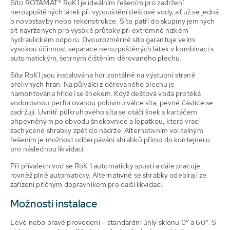
Síto ROTAMAT® RoK1 je ideálním řešením pro zadržení
nerozpuštěných látek při vypouštění dešťové vody, ať už se jedná
o novostavby nebo rekonstrukce. Síto patří do skupiny jemných
sít navržených pro vysoké průtoky při extrémně nízkém
hydraulickém odporu. Dvourozměrné síto garantuje velmi
vysokou účinnost separace nerozpuštěných látek v kombinaci s
automatickým, šetrným čištěním děrovaného plechu.
Síta RoK1 jsou instalována horizontálně na výstupní straně
přelivných hran. Na půlválci z děrovaného plechu je
namontována hřídel se šnekem. Když dešťová voda protéká
vodorovnou perforovanou polovinu válce síta, pevné částice se
zadržují. Uvnitř půlkruhového síta se otáčí šnek s kartáčem
připevněným po obvodu šnekovnice a lopatkou, která vrací
zachycené shrabky zpět do nádrže. Alternativním volitelným
řešením je možnost odčerpávání shrabků přímo do kontejneru
pro následnou likvidaci.
Při přívalech vod se RoK 1 automaticky spustí a dále pracuje
rovněž plně automaticky. Alternativně se shrabky odebírají ze
zařízení příčným dopravníkem pro další likvidaci.
Možnosti instalace
Levé nebo pravé provedení – standardní úhly sklonu 0° a 60°. S