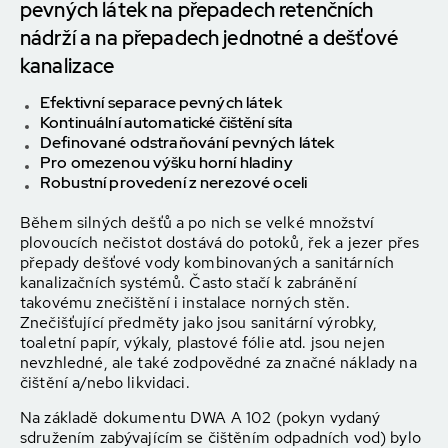
pevných látek na přepadech retenčních
nádrží a na přepadech jednotné a dešťové
kanalizace
Efektivní separace pevných látek
Kontinuální automatické čištění síta
Definované odstraňování pevných látek
Pro omezenou výšku horní hladiny
Robustní provedení z nerezové oceli
Během silných dešťů a po nich se velké množství
plovoucích nečistot dostává do potoků, řek a jezer přes
přepady dešťové vody kombinovaných a sanitárních
kanalizačních systémů. Často stačí k zabránění
takovému znečištění i instalace norných stěn.
Znečišťující předměty jako jsou sanitární výrobky,
toaletní papír, výkaly, plastové fólie atd. jsou nejen
nevzhledné, ale také zodpovědné za značné náklady na
čištění a/nebo likvidaci.
Na základě dokumentu DWA A 102 (pokyn vydaný
sdružením zabývajícím se čištěním odpadních vod) bylo