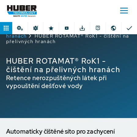
Domů
Produkty
Čištění na přelivných
hranách
HUBER ROTAMAT® RoK1 - čištění na
přelivných hranách
HUBER ROTAMAT® RoK1 -
čištění na přelivných hranách
Retence nerozpuštěných látek při
vypouštění dešťové vody
Automaticky čištěné síto pro zachycení