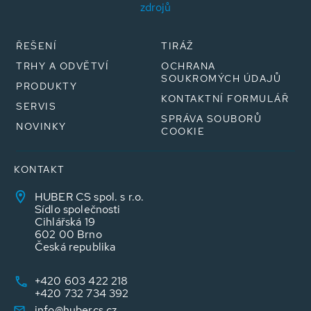
zdrojů
ŘEŠENÍ
TIRÁŽ
TRHY A ODVĚTVÍ
OCHRANA
SOUKROMÝCH ÚDAJŮ
PRODUKTY
KONTAKTNÍ FORMULÁŘ
SERVIS
SPRÁVA SOUBORŮ
NOVINKY
COOKIE
KONTAKT
HUBER CS spol. s r.o.
Sídlo společnosti
Cihlářská 19
602 00 Brno
Česká republika
+420 603 422 218
+420 732 734 392
info@hubercs.cz