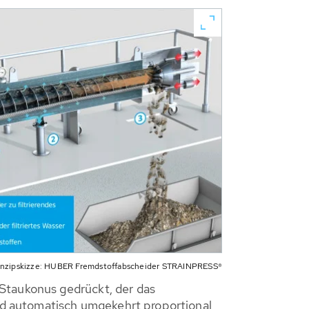
inzipskizze: HUBER Fremdstoffabscheider STRAINPRESS®
 Staukonus gedrückt, der das
d automatisch umgekehrt proportional