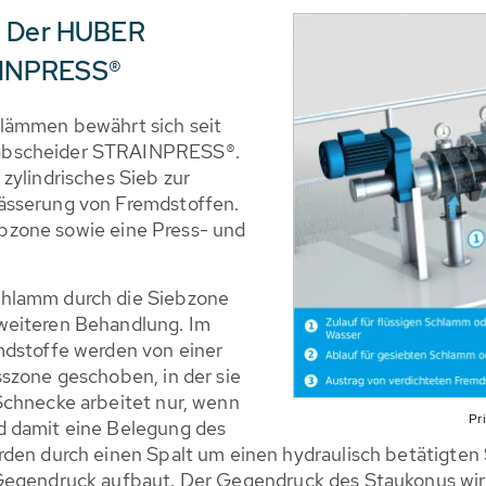
t: Der HUBER
AINPRESS®
hlämmen bewährt sich seit
fabscheider STRAINPRESS®.
zylindrisches Sieb zur
ässerung von Fremdstoffen.
iebzone sowie eine Press- und
chlamm durch die Siebzone
weiteren Behandlung. Im
mdstoffe werden von einer
szone geschoben, in der sie
Schnecke arbeitet nur, wenn
Pr
d damit eine Belegung des
rden durch einen Spalt um einen hydraulisch betätigten
 Gegendruck aufbaut. Der Gegendruck des Staukonus wir