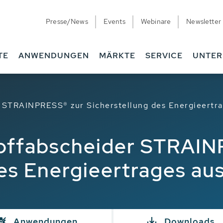
Presse/News
Events
Webinare
Newsletter
TE
ANWENDUNGEN
MÄRKTE
SERVICE
UNTE
STRAINPRESS® zur Sicherstellung des Energieertra
ffabscheider STRAIN
des Energieertrages au
Anwendungen
Downloads