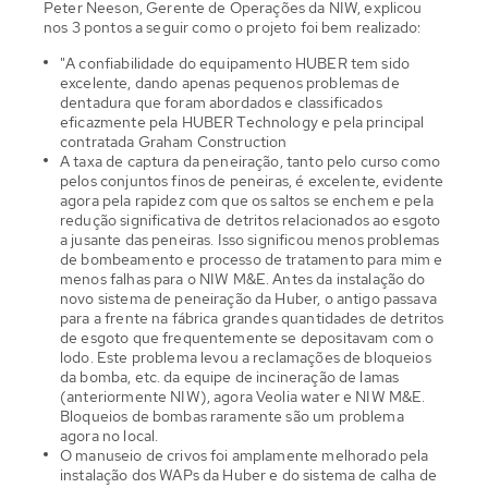
Peter Neeson, Gerente de Operações da NIW, explicou
nos 3 pontos a seguir como o projeto foi bem realizado:
"A confiabilidade do equipamento HUBER tem sido
excelente, dando apenas pequenos problemas de
dentadura que foram abordados e classificados
eficazmente pela HUBER Technology e pela principal
contratada Graham Construction
A taxa de captura da peneiração, tanto pelo curso como
pelos conjuntos finos de peneiras, é excelente, evidente
agora pela rapidez com que os saltos se enchem e pela
redução significativa de detritos relacionados ao esgoto
a jusante das peneiras. Isso significou menos problemas
de bombeamento e processo de tratamento para mim e
menos falhas para o NIW M&E. Antes da instalação do
novo sistema de peneiração da Huber, o antigo passava
para a frente na fábrica grandes quantidades de detritos
de esgoto que frequentemente se depositavam com o
lodo. Este problema levou a reclamações de bloqueios
da bomba, etc. da equipe de incineração de lamas
(anteriormente NIW), agora Veolia water e NIW M&E.
Bloqueios de bombas raramente são um problema
agora no local.
O manuseio de crivos foi amplamente melhorado pela
instalação dos WAPs da Huber e do sistema de calha de