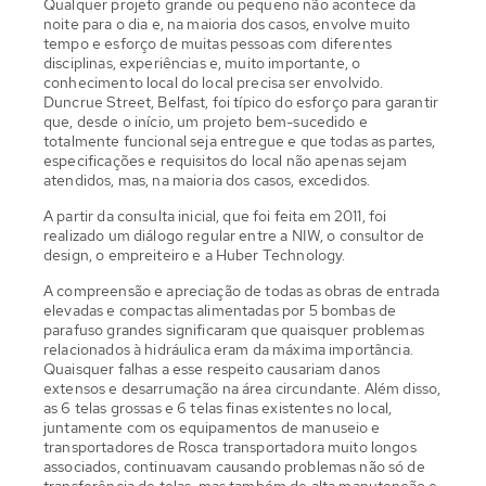
Qualquer projeto grande ou pequeno não acontece da
noite para o dia e, na maioria dos casos, envolve muito
tempo e esforço de muitas pessoas com diferentes
disciplinas, experiências e, muito importante, o
conhecimento local do local precisa ser envolvido.
Duncrue Street, Belfast, foi típico do esforço para garantir
que, desde o início, um projeto bem-sucedido e
totalmente funcional seja entregue e que todas as partes,
especificações e requisitos do local não apenas sejam
atendidos, mas, na maioria dos casos, excedidos.
A partir da consulta inicial, que foi feita em 2011, foi
realizado um diálogo regular entre a NIW, o consultor de
design, o empreiteiro e a Huber Technology.
A compreensão e apreciação de todas as obras de entrada
elevadas e compactas alimentadas por 5 bombas de
parafuso grandes significaram que quaisquer problemas
relacionados à hidráulica eram da máxima importância.
Quaisquer falhas a esse respeito causariam danos
extensos e desarrumação na área circundante. Além disso,
as 6 telas grossas e 6 telas finas existentes no local,
juntamente com os equipamentos de manuseio e
transportadores de Rosca transportadora muito longos
associados, continuavam causando problemas não só de
transferência de telas, mas também de alta manutenção e